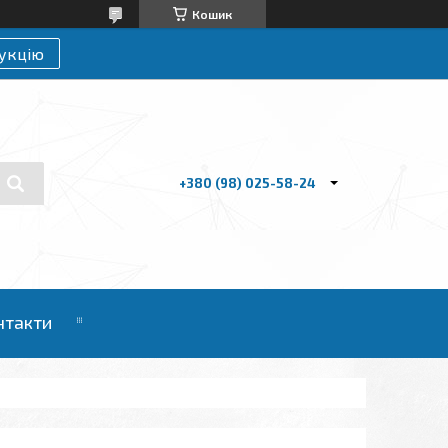
Кошик
укцію
+380 (98) 025-58-24
нтакти