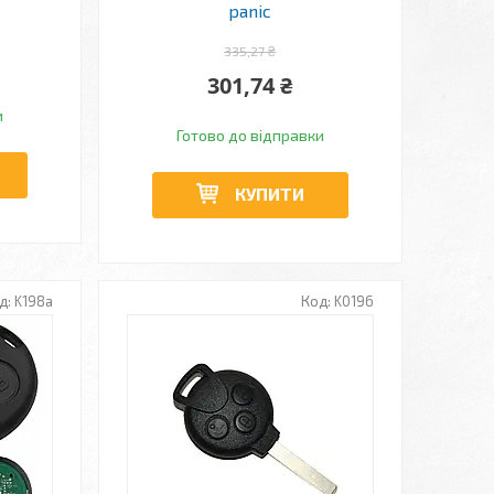
panic
335,27 ₴
301,74 ₴
и
Готово до відправки
КУПИТИ
K198а
K0196