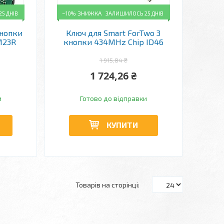
5 ДНІВ
–10%
ЗАЛИШИЛОСЬ 25 ДНІВ
кнопки
Ключ для Smart ForTwo 3
M23R
кнопки 434MHz Chip ID46
1 915,84 ₴
1 724,26 ₴
и
Готово до відправки
КУПИТИ