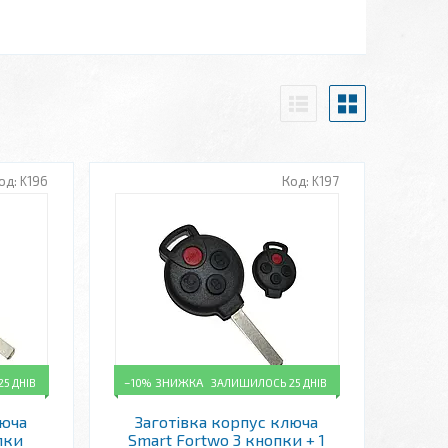
K196
K197
5 ДНІВ
–10%
ЗАЛИШИЛОСЬ 25 ДНІВ
люча
Заготівка корпус ключа
пки
Smart Fortwo 3 кнопки + 1