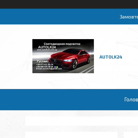
Замовте
AUTOLK24
Голо