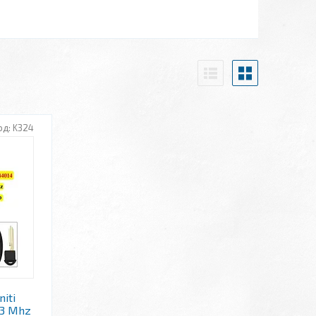
K324
iti
33 Mhz