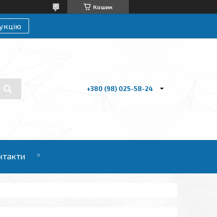
Кошик
укцію
+380 (98) 025-58-24
нтакти