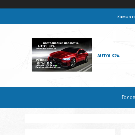
Замовте
AUTOLK24
Голо