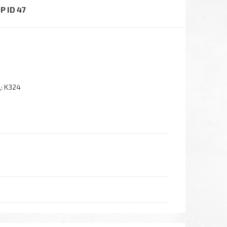
 ID 47
:
K324