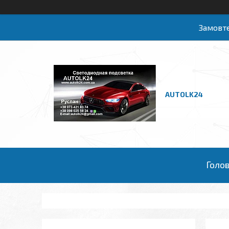
Замовте
AUTOLK24
Голо