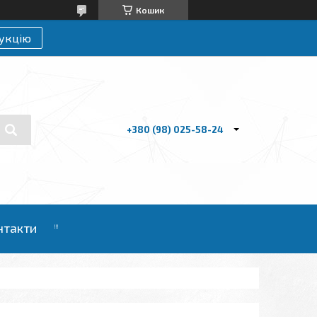
Кошик
укцію
+380 (98) 025-58-24
нтакти