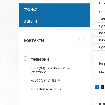
Ос
ПРО НАС
Ста
Тип
ВІДГУКИ
Сум
Код
Вир
КОНТАКТИ
Сум
Ко
+380 (98) 025-58-24
Viber
WhatsApp
Ма
+380 (73) 421-83-74
+380 (66) 434-77-37
ІН