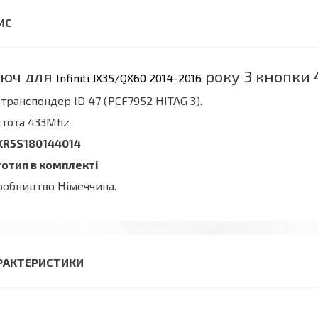
юч для
року
3 кнопки 
Infiniti JX35/QX60 2014-2016
 транспондер
ID
47 (PCF7952 HITAG 3).
стота 433Mhz
:KR5S180144014
готип в комплекті
обництво Німеччина.
РАКТЕРИСТИКИ