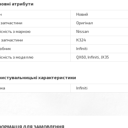
новні атрибути
н
Новий
 запчастини
Оригінал
існість з маркою
Nissan
 запчастини
К324
обник
Infiniti
існість з моделлю
QX60, Infiniti, JX35
ристувальницькі характеристики
рка
Infiniti
ФОРМАЦІЯ ДЛЯ ЗАМОВЛЕННЯ