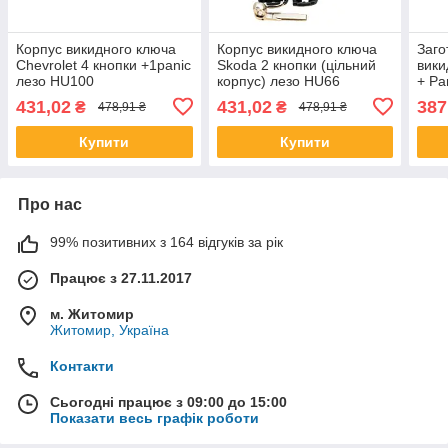
Корпус викидного ключа
Корпус викидного ключа
Заго
Chevrolet 4 кнопки +1panic
Skoda 2 кнопки (цільний
вики
лезо HU100
корпус) лезо HU66
+ Pa
HU6
431,02
431,02
387
₴
₴
478,91 ₴
478,91 ₴
Купити
Купити
Про нас
99% позитивних з 164 відгуків за рік
Працює з 27.11.2017
м. Житомир
Житомир, Україна
Контакти
Сьогодні працює з 09:00 до 15:00
Показати весь графік роботи