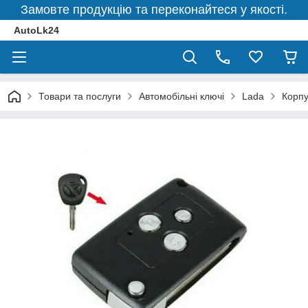
Замовте продукцію та переконайтеся у якості.
AutoLk24
Товари та послуги
Автомобільні ключі
Lada
Корпу