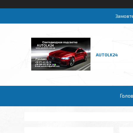
Замовте
AUTOLK24
Голо