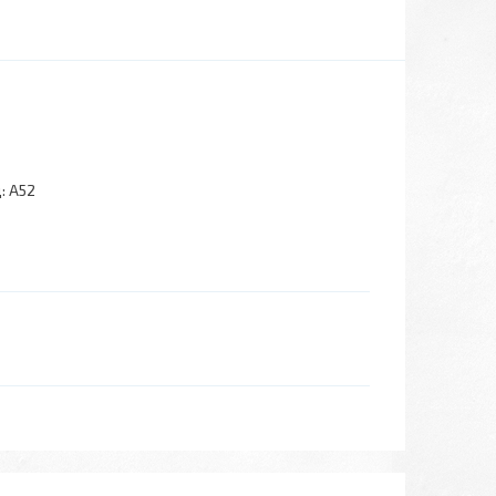
:
A52