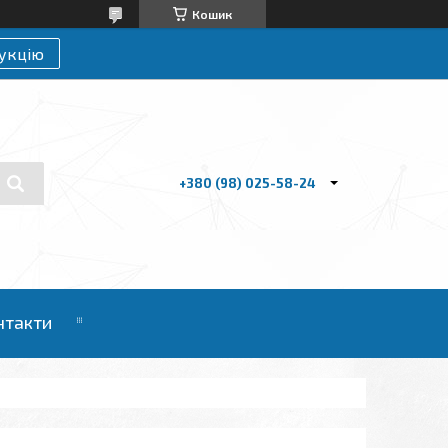
Кошик
укцію
+380 (98) 025-58-24
нтакти