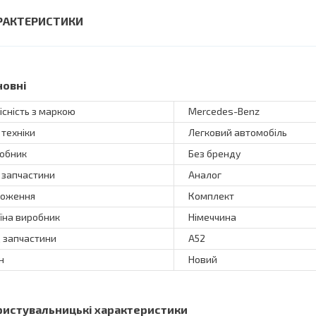
РАКТЕРИСТИКИ
новні
існість з маркою
Mercedes-Benz
 техніки
Легковий автомобіль
обник
Без бренду
 запчастини
Аналог
оження
Комплект
їна виробник
Німеччина
 запчастини
A52
н
Новий
ристувальницькі характеристики