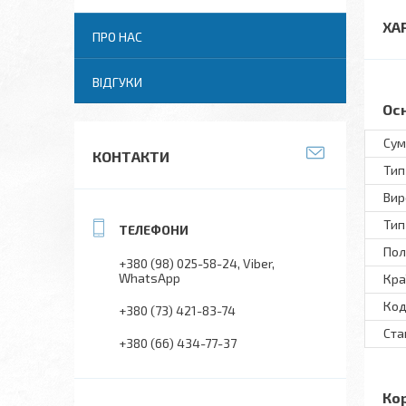
ХА
ПРО НАС
ВІДГУКИ
Ос
Сум
КОНТАКТИ
Тип
Вир
Тип
Пол
+380 (98) 025-58-24
Viber
WhatsApp
Кра
Код
+380 (73) 421-83-74
Ста
+380 (66) 434-77-37
Ко