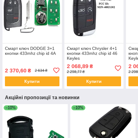
Смарт ключ DODGE 3+1
Смарт ключ Chrysler 4+1
Сма
кнопки 433mhz chip id 4А
кнопки 433mhz chip id 46
кноп
Keyles
Keyl
2 068,89
2 0
₴
2 370,60
₴
2 634 ₴
2 298,77 ₴
2 298
Купити
Купити
Акційні пропозиції та новинки
–10%
–10%