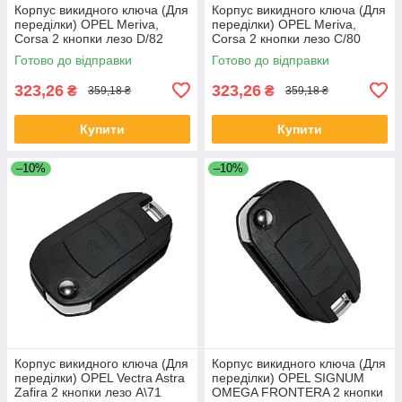
Корпус викидного ключа (Для
Корпус викидного ключа (Для
переділки) OPEL Meriva,
переділки) OPEL Meriva,
Corsa 2 кнопки лезо D/82
Corsa 2 кнопки лезо С/80
Готово до відправки
Готово до відправки
323,26
323,26
₴
₴
359,18 ₴
359,18 ₴
Купити
Купити
–10%
–10%
Корпус викидного ключа (Для
Корпус викидного ключа (Для
переділки) OPEL Vectra Astra
переділки) OPEL SIGNUM
Zafira 2 кнопки лезо A\71
OMEGA FRONTERA 2 кнопки