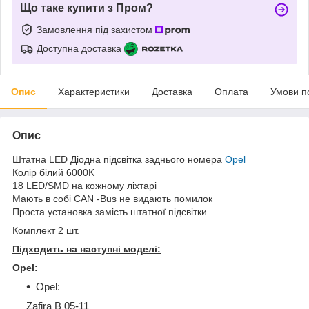
Що таке купити з Пром?
Замовлення під захистом
Доступна доставка
Опис
Характеристики
Доставка
Оплата
Умови п
Опис
Штатна LED
Діодна
підсвітка
заднього
номера
Opel
Колір
білий 6000K
18 LED/SMD
на
кожному
ліхтарі
Мають
в
собі
CAN -Bus
не
видають
помилок
Проста
установка
замість
штатної
підсвітки
Комплект
2
шт.
Підходить на наступні моделі:
Opel:
Opel:
Zafira B 05-11