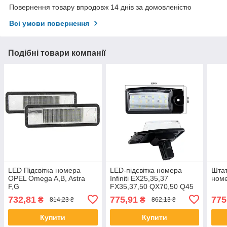
Повернення товару впродовж 14 днів за домовленістю
Всі умови повернення
Подібні товари компанії
LED Підсвітка номера
LED-підсвітка номера
Штат
OPEL Omega A,B, Astra
Infiniti EX25,35,37
ном
F,G
FX35,37,50 QX70,50 Q45
732,81
775,91
775
₴
₴
814,23 ₴
862,13 ₴
Купити
Купити