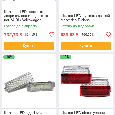
Штатная LED подсветка
двери,салона и подсветка
Штатна LED-підсвітка дверей
ног AUDI / Volkswagen
Mercedes E-class
Готово до відправки
Готово до відправки
732,73
689,63
₴
₴
814,15 ₴
766,26 ₴
Купити
Купити
–10%
–10%
Штатна LED підсвічування
Штатна LED підсвічування