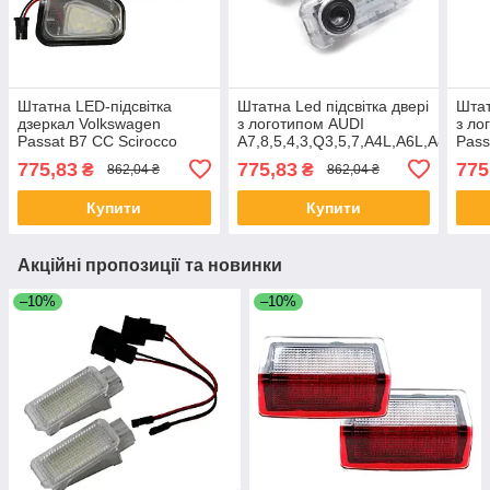
Штатна LED-підсвітка
Штатна Led підсвітка двері
Штат
дзеркал Volkswagen
з логотипом AUDI
з ло
Passat B7 CC Scirocco
A7,8,5,4,3,Q3,5,7,A4L,A6L,A8L,R8,
Pass
775,83
775,83
775
₴
₴
862,04 ₴
862,04 ₴
Купити
Купити
Акційні пропозиції та новинки
–10%
–10%