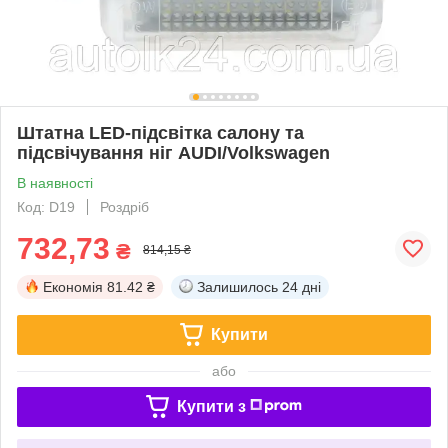
Штатна LED-підсвітка салону та
підсвічування ніг AUDI/Volkswagen
В наявності
Код: D19
Роздріб
732,73
₴
814,15 ₴
Економія
81.42 ₴
Залишилось
24 дні
Купити
або
Купити з