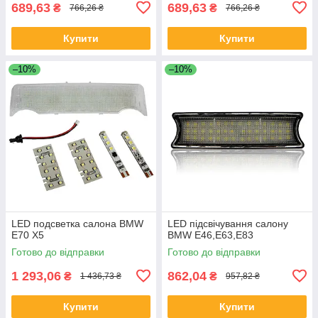
689,63
689,63
₴
₴
766,26 ₴
766,26 ₴
Купити
Купити
–10%
–10%
LED подсветка салона BMW
LED підсвічування салону
E70 X5
BMW Е46,Е63,Е83
Готово до відправки
Готово до відправки
1 293,06
862,04
₴
₴
1 436,73 ₴
957,82 ₴
Купити
Купити