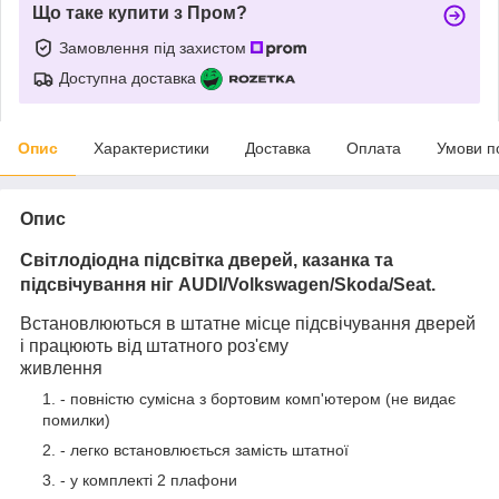
Що таке купити з Пром?
Замовлення під захистом
Доступна доставка
Опис
Характеристики
Доставка
Оплата
Умови п
Опис
Світлодіодна підсвітка дверей, казанка та
підсвічування ніг AUDI/Volkswagen/Skoda/Seat.
Встановлюються в штатне місце підсвічування дверей
і працюють від штатного роз'єму
живлення
- повністю сумісна з бортовим комп'ютером (не видає
помилки)
- легко встановлюється замість штатної
- у комплекті 2 плафони