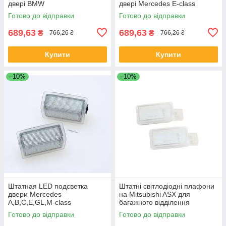
двері BMW
двері Mercedes E-class
Готово до відправки
Готово до відправки
689,63
689,63
₴
₴
766,26 ₴
766,26 ₴
Купити
Купити
–10%
–10%
Штатная LED подсветка
Штатні світлодіодні плафони
двери Mercedes
на Mitsubishi ASX для
A,B,C,E,GL,M-class
багажного відділення
Готово до відправки
Готово до відправки