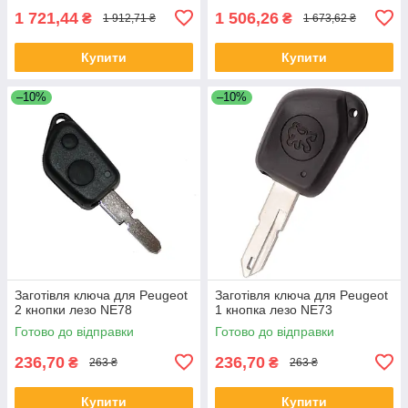
1 721,44
1 506,26
₴
₴
1 912,71 ₴
1 673,62 ₴
Купити
Купити
–10%
–10%
Заготівля ключа для Peugeot
Заготівля ключа для Peugeot
2 кнопки лезо NE78
1 кнопка лезо NE73
Готово до відправки
Готово до відправки
236,70
236,70
₴
₴
263 ₴
263 ₴
Купити
Купити