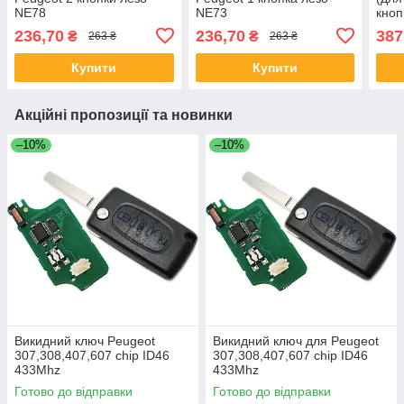
NE78
NE73
кноп
236,70
236,70
387
₴
₴
263 ₴
263 ₴
Купити
Купити
Акційні пропозиції та новинки
–10%
–10%
Викидний ключ Peugeot
Викидний ключ для Peugeot
307,308,407,607 chip ID46
307,308,407,607 chip ID46
433Mhz
433Mhz
Готово до відправки
Готово до відправки