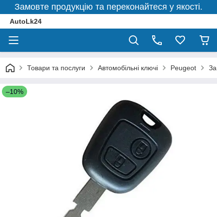
Замовте продукцію та переконайтеся у якості.
AutoLk24
Товари та послуги
Автомобільні ключі
Peugeot
За
–10%