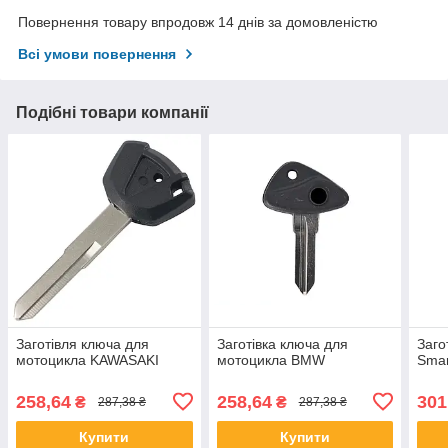
Повернення товару впродовж 14 днів за домовленістю
Всі умови повернення
Подібні товари компанії
Заготівля ключа для
Заготівка ключа для
Заго
мотоцикла KAWASAKI
мотоцикла BMW
Smar
258,64
258,64
301
₴
₴
287,38 ₴
287,38 ₴
Купити
Купити