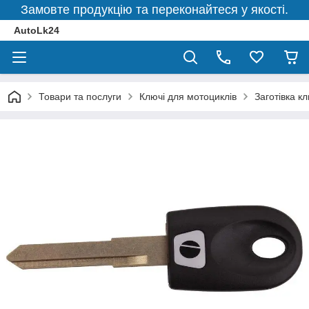
Замовте продукцію та переконайтеся у якості.
AutoLk24
Товари та послуги
Ключі для мотоциклів
Заготівка 