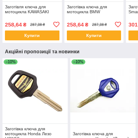
Заготівля ключа для
Заготівка ключа для
Заго
мотоцикла KAWASAKI
мотоцикла BMW
Smar
258,64
258,64
301
₴
₴
287,38 ₴
287,38 ₴
Купити
Купити
Акційні пропозиції та новинки
–10%
–10%
Заготівка ключа для
мотоцикла Honda Лезо
Заготівка ключа для