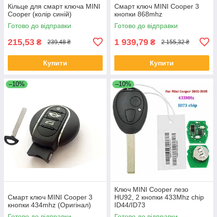
Кільце для смарт ключа MINI
Смарт ключ MINI Cooper 3
Cooper (колір синій)
кнопки 868mhz
Готово до відправки
Готово до відправки
215,53
1 939,79
₴
₴
239,48 ₴
2 155,32 ₴
Купити
Купити
–10%
–10%
Ключ MINI Cooper лезо
Смарт ключ MINI Cooper 3
HU92, 2 кнопки 433Mhz chip
кнопки 434mhz (Оригінал)
ID44/ID73
Готово до відправки
Готово до відправки