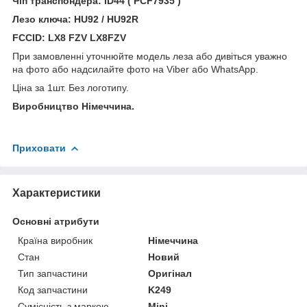
Чіп транспондера: ID44 (
PCF7935
)
Лезо ключа: HU92 / HU92R
FCCID: LX8 FZV LX8FZV
При замовленні уточнюйте модель леза або дивіться уважно
на фото або надсилайте фото на Viber або WhatsApp.
Ціна за 1шт. Без логотипу.
Виробництво Німеччина.
Приховати
Характеристики
Основні атрибути
Країна виробник
Німеччина
Стан
Новий
Тип запчастини
Оригінал
Код запчастини
K249
Сумісність з маркою
Mini