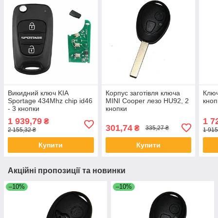
Викидний ключ KIA
Корпус заготівля ключа
Ключ
Sportage 434Mhz chip id46
MINI Cooper лезо HU92, 2
кноп
- 3 кнопки
кнопки
1 939,79
1 7
₴
301,74
₴
335,27 ₴
2 155,32 ₴
1 915
Купити
Купити
Акційні пропозиції та новинки
–10%
–10%