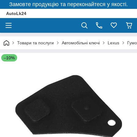
Замовте продукцію та переконайтеся у якості.
AutoLk24
Товари та послуги
Автомобільні ключі
Lexus
Гумо
–10%