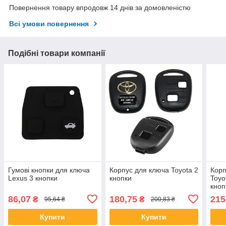
Повернення товару впродовж 14 днів за домовленістю
Всі умови повернення
Подібні товари компанії
Гумові кнопки для ключа
Корпус для ключа Toyota 2
Корп
Lexus 3 кнопки
кнопки
Toyo
кноп
86,07
180,75
215
₴
₴
95,64 ₴
200,83 ₴
Купити
Купити