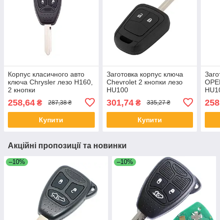
Корпус класичного авто
Заготовка корпус ключа
Заго
ключа Chrysler лезо Н160,
Chevrolet 2 кнопки лезо
OPEL
2 кнопки
HU100
HU1
258,64
301,74
258
₴
₴
287,38 ₴
335,27 ₴
Купити
Купити
Акційні пропозиції та новинки
–10%
–10%