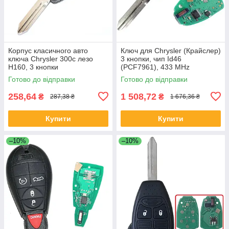
Корпус класичного авто
Ключ для Chrysler (Крайслер)
ключа Chrysler 300с лезо
3 кнопки, чип Id46
Н160, 3 кнопки
(PCF7961), 433 MHz
Готово до відправки
Готово до відправки
258,64
1 508,72
₴
₴
287,38 ₴
1 676,36 ₴
Купити
Купити
–10%
–10%