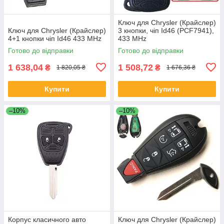
Ключ для Chrysler (Крайслер)
Ключ для Chrysler (Крайслер)
3 кнопки, чіп Id46 (PCF7941),
4+1 кнопки чіп Id46 433 MHz
433 MHz
Готово до відправки
Готово до відправки
1 638,04
1 508,72
₴
₴
1 820,05 ₴
1 676,36 ₴
Купити
Купити
–10%
–10%
Корпус класичного авто
Ключ для Chrysler (Крайслер)