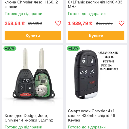
ключа Chrysler лезо Н160, 2
6+1Panic кнопки чіп Id46 433
кнопки
MHz
Готово до відправки
Готово до відправки
258,64
1 939,79
₴
₴
287,38 ₴
2 155,32 ₴
Купити
Купити
–10%
–10%
Смарт ключ Chrysler 4+1
Ключ для Dodge, Jeep,
кнопки 433mhz chip id 46
Chrysler 4 кнопки 315mhz
Keyles
Готово до відправки
Готово до відправки