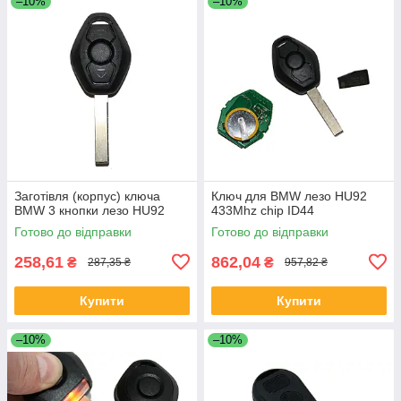
–10%
–10%
Заготівля (корпус) ключа
Ключ для BMW лезо HU92
BMW 3 кнопки лезо HU92
433Mhz chip ID44
Готово до відправки
Готово до відправки
258,61
862,04
₴
₴
287,35 ₴
957,82 ₴
Купити
Купити
–10%
–10%