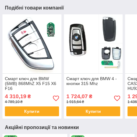
Подібні товари компанії
Смарт ключ для BMW
Смарт ключ для BMW 4 -
Сма
(БМВ) 868MhZ X5 F15 X6
кнопки 315 Mhz
CAS3
F16
HU92
4 310,19
1 724,07
1 2
₴
₴
4 789,10 ₴
1 915,64 ₴
1 436
Купити
Купити
Акційні пропозиції та новинки