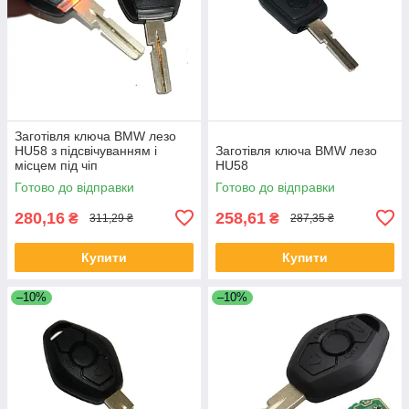
Заготівля ключа BMW лезо
HU58 з підсвічуванням і
Заготівля ключа BMW лезо
місцем під чіп
HU58
Готово до відправки
Готово до відправки
280,16
258,61
₴
₴
311,29 ₴
287,35 ₴
Купити
Купити
–10%
–10%