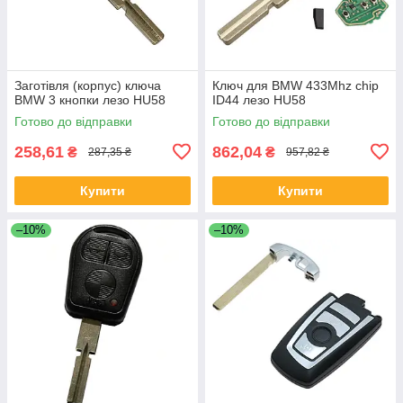
Заготівля (корпус) ключа
Ключ для BMW 433Mhz chip
BMW 3 кнопки лезо HU58
ID44 лезо HU58
Готово до відправки
Готово до відправки
258,61
862,04
₴
₴
287,35 ₴
957,82 ₴
Купити
Купити
–10%
–10%