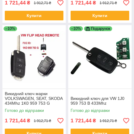
1 721,44
1 721,44
₴
₴
1 912,71 ₴
1 912,71 ₴
Купити
Купити
–10%
–10%
Подарунок
Викидний ключ марки
VOLKSWAGEN, SEAT, SKODA
Викидний ключ для VW 1J0
434Mhz 1K0 959 753 G
959 753 B 433Mhz
Готово до відправки
Готово до відправки
1 721,44
1 721,44
₴
₴
1 912,71 ₴
1 912,71 ₴
Купити
Купити