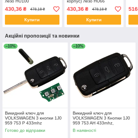
лезо HU100
корпус) лезо HU66
430,36
430,36
516
₴
₴
478,18 ₴
478,18 ₴
Купити
Купити
Акційні пропозиції та новинки
–10%
–10%
Викидний ключ для
Викидний ключ для
VOLKSWAGEN 3 кнопки 1J0
VOLKSWAGEN 3 Кнопки 1J0
959 753 P 433mhz
959 753 AH 433mhz,
Готово до відправки
В наявності