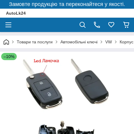
Замовте продукцію та переконайтеся у якості.
AutoLk24
Товари та послуги
Автомобільні ключі
VW
Корпус
–10%