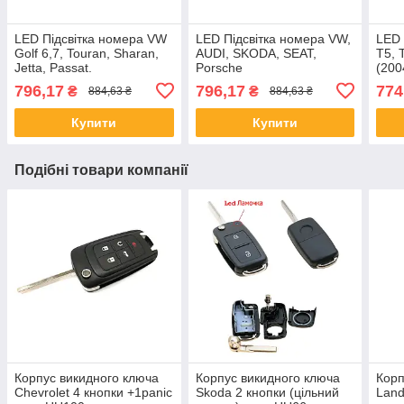
LED Підсвітка номера VW
LED Підсвітка номера VW,
LED 
Golf 6,7, Touran, Sharan,
AUDI, SKODA, SEAT,
Т5, 
Jetta, Passat.
Porsche
(20
796,17
796,17
774
₴
₴
884,63 ₴
884,63 ₴
Купити
Купити
Подібні товари компанії
Корпус викидного ключа
Корпус викидного ключа
Корп
Chevrolet 4 кнопки +1panic
Skoda 2 кнопки (цільний
Land