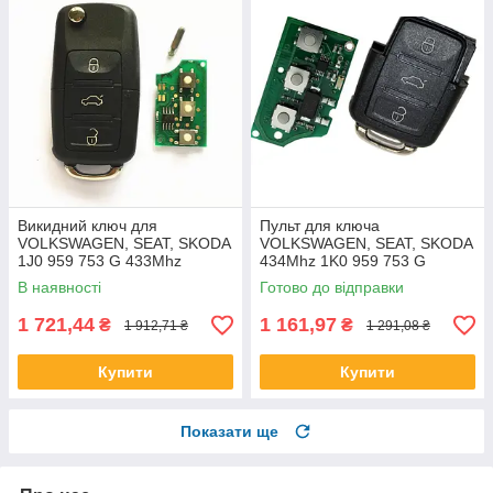
Викидний ключ для
Пульт для ключа
VOLKSWAGEN, SEAT, SKODA
VOLKSWAGEN, SEAT, SKODA
1J0 959 753 G 433Mhz
434Mhz 1K0 959 753 G
В наявності
Готово до відправки
1 721,44
1 161,97
₴
₴
1 912,71 ₴
1 291,08 ₴
Купити
Купити
Показати ще