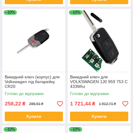
–10%
–10%
Викидний ключ (корпус) для
Викидний ключ для
Volkswagen під батарейку
VOLKSWAGEN 1J0 959 753 C
CR20
433Mhz
Готово до відправки
Готово до відправки
258,22
1 721,44
₴
₴
286,91 ₴
1 912,71 ₴
Купити
Купити
–10%
–10%