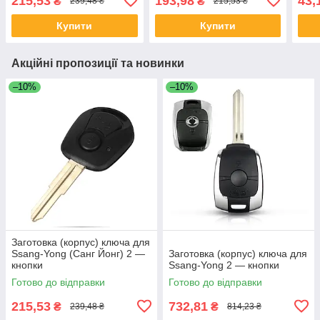
215,53
193,98
43,
₴
₴
239,48 ₴
215,53 ₴
Купити
Купити
Акційні пропозиції та новинки
–10%
–10%
Заготовка (корпус) ключа для
Ssang-Yong (Санг Йонг) 2 —
Заготовка (корпус) ключа для
кнопки
Ssang-Yong 2 — кнопки
Готово до відправки
Готово до відправки
215,53
732,81
₴
₴
239,48 ₴
814,23 ₴