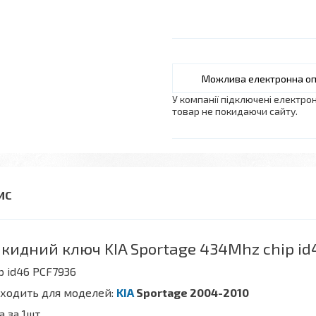
У компанії підключені електро
товар не покидаючи сайту.
кидний ключ KIA Sportage 434Mhz chip id4
p id46 PCF7936
дходить для моделей:
KIA
Sportage 2004-2010
а за 1шт.