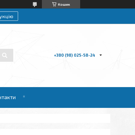
Кошик
укцію
+380 (98) 025-58-24
нтакти