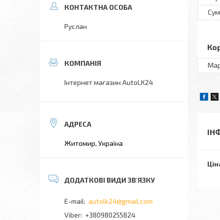
Сум
Руслан
Ко
Ма
Інтернет магазин AutoLK24
ІН
Житомир, Україна
Цін
autolk24@gmail.com
+380980255824