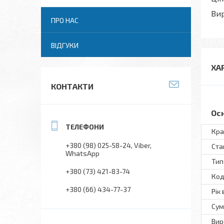
Вир
ПРО НАС
ВІДГУКИ
ХА
КОНТАКТИ
Ос
Кра
+380 (98) 025-58-24
Viber
Ста
WhatsApp
Тип
+380 (73) 421-83-74
Код
+380 (66) 434-77-37
Рік
Сум
Вир