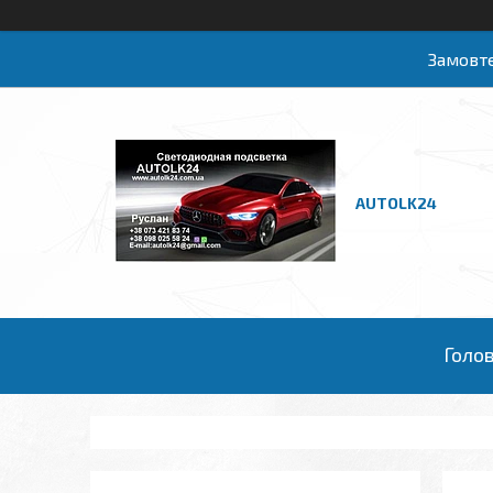
Замовте
AUTOLK24
Голо