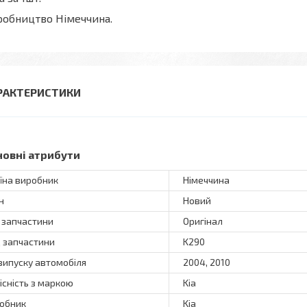
обництво Німеччина.
РАКТЕРИСТИКИ
новні атрибути
їна виробник
Німеччина
н
Новий
 запчастини
Оригінал
 запчастини
K290
 випуску автомобіля
2004, 2010
існість з маркою
Kia
обник
Kia