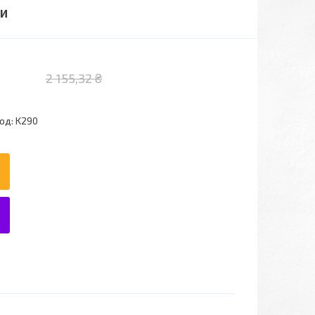
КИ
2 155,32 ₴
од:
K290