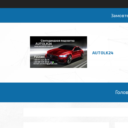
Замовте
AUTOLK24
Голо