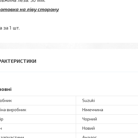
готовка на ліву сторону
а за 1 шт.
РАКТЕРИСТИКИ
новні
обник
Suzuki
їна виробник
Німеччина
ір
Чорний
н
Новий
 запчастини
Аналог