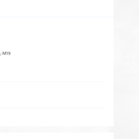
:
M19