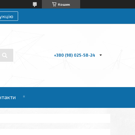
Кошик
укцію
+380 (98) 025-58-24
нтакти