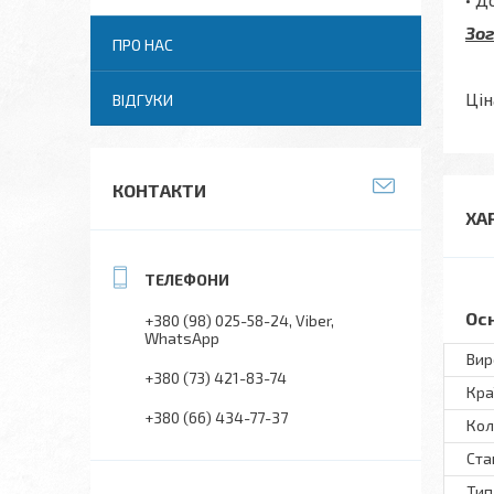
Зо
ПРО НАС
Цін
ВІДГУКИ
КОНТАКТИ
ХА
Ос
+380 (98) 025-58-24
Viber
WhatsApp
Вир
+380 (73) 421-83-74
Кра
+380 (66) 434-77-37
Кол
Ста
Тип