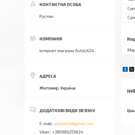
Сум
Руслан
Сум
Ко
Ма
Інтернет магазин AutoLK24
Житомир, Україна
ІН
Цін
autolk24@gmail.com
+380980255824