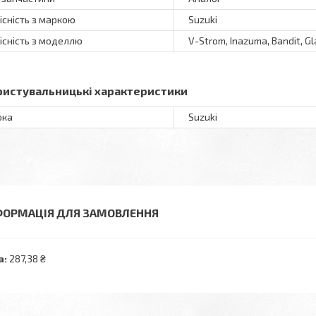
існість з маркою
Suzuki
існість з моделлю
V-Strom, Inazuma, Bandit, Gl
ристувальницькі характеристики
рка
Suzuki
ФОРМАЦІЯ ДЛЯ ЗАМОВЛЕННЯ
а:
287,38 ₴