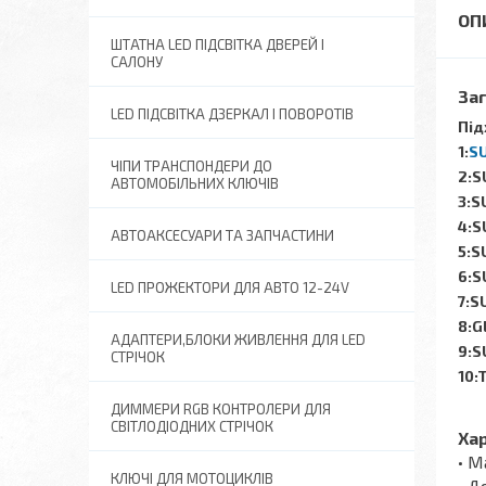
ШТАТНА LED ПІДСВІТКА ДВЕРЕЙ І
САЛОНУ
За
LED ПІДСВІТКА ДЗЕРКАЛ І ПОВОРОТІВ
Під
1:
S
ЧІПИ ТРАНСПОНДЕРИ ДО
2:S
АВТОМОБІЛЬНИХ КЛЮЧІВ
3:S
4:S
АВТОАКСЕСУАРИ ТА ЗАПЧАСТИНИ
5:S
6:S
LED ПРОЖЕКТОРИ ДЛЯ АВТО 12-24V
7:S
8:G
АДАПТЕРИ,БЛОКИ ЖИВЛЕННЯ ДЛЯ LED
9:S
СТРІЧОК
10:
ДИММЕРИ RGB КОНТРОЛЕРИ ДЛЯ
СВІТЛОДІОДНИХ СТРІЧОК
Ха
• М
КЛЮЧІ ДЛЯ МОТОЦИКЛІВ
• Д