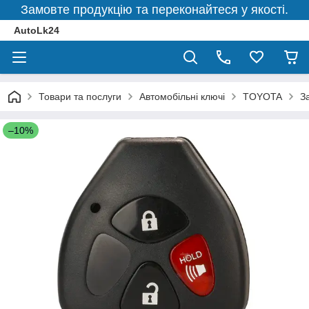
Замовте продукцію та переконайтеся у якості.
AutoLk24
Товари та послуги
Автомобільні ключі
TOYOTA
З
–10%