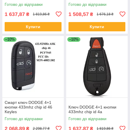
Готово до відправки
Готово до відправки
1 637,87
1 508,57
₴
₴
1 819,86 ₴
1 676,18 ₴
Купити
Купити
–10%
–10%
Смарт ключ DODGE 4+1
кнопки 433mhz chip id 46
Ключ DODGE 4+1 кнопки
Keyles
433mhz chip id 4а
Готово до відправки
Готово до відправки
2 068,89
1 637,87
₴
₴
2 298,77 ₴
1 819,86 ₴