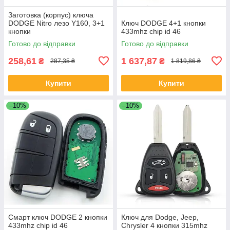
Заготовка (корпус) ключа
DODGE Nitro лезо Y160, 3+1
Ключ DODGE 4+1 кнопки
кнопки
433mhz chip id 46
Готово до відправки
Готово до відправки
258,61
1 637,87
₴
₴
287,35 ₴
1 819,86 ₴
Купити
Купити
–10%
–10%
Смарт ключ DODGE 2 кнопки
Ключ для Dodge, Jeep,
433mhz chip id 46
Chrysler 4 кнопки 315mhz