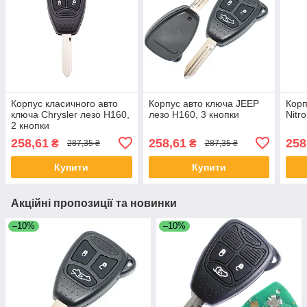
Корпус класичного авто
Корпус авто ключа JEEP
Кор
ключа Chrysler лезо Н160,
лезо Н160, 3 кнопки
Nitr
2 кнопки
258,61
258,61
258
₴
₴
287,35 ₴
287,35 ₴
Купити
Купити
Акційні пропозиції та новинки
–10%
–10%