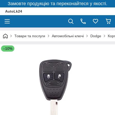
Замовте продукцію та переконайтеся у якості.
AutoLk24
Товари та послуги
Автомобільні ключі
Dodge
Кор
–10%