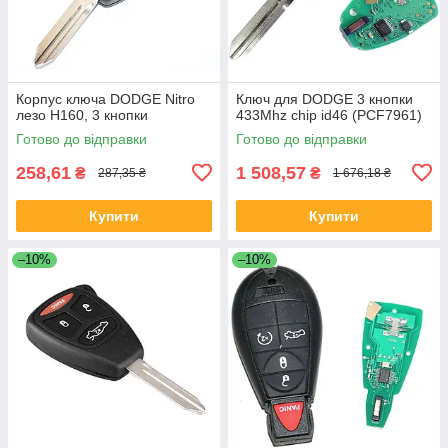
Корпус ключа DODGE Nitro
Ключ для DODGE 3 кнопки
лезо Н160, 3 кнопки
433Mhz chip id46 (PCF7961)
Готово до відправки
Готово до відправки
258,61
1 508,57
₴
₴
287,35 ₴
1 676,18 ₴
Купити
Купити
–10%
–10%