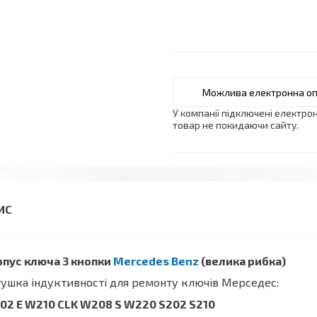
У компанії підключені електро
товар не покидаючи сайту.
рпус ключа 3 кнопки
Mercedes Benz
(велика рибка)
ушка індуктивності для ремонту ключів Мерседес:
02 E W210
CLK
W208 S W220 S202 S210