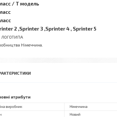
класс / Т модель
класс
класс
rinter 2
,
Sprinter 3
,Sprinter 4 ,
Sprinter 5
З ЛОГОТИПА
обництва Німеччина.
РАКТЕРИСТИКИ
новні атрибути
їна виробник
Німеччина
н
Новий