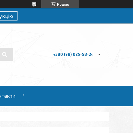
Кошик
укцію
+380 (98) 025-58-24
нтакти