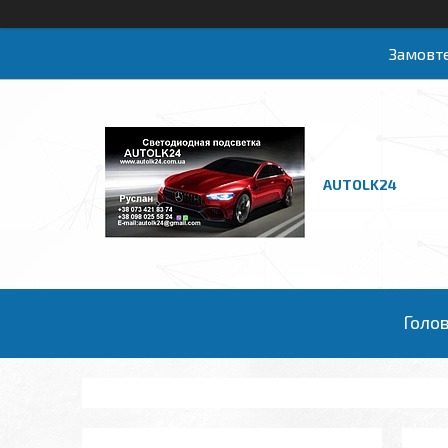
Замовте
AUTOLK24
Голо