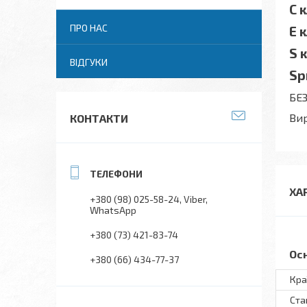
С 
ПРО НАС
Е 
S 
ВІДГУКИ
Sp
БЕ
Вир
КОНТАКТИ
ХА
+380 (98) 025-58-24
Viber
WhatsApp
+380 (73) 421-83-74
Ос
+380 (66) 434-77-37
Кра
Ста