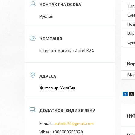
Тип
Сум
Руслан
Код
Вир
Сум
Інтернет магазин AutoLK24
Ко
Ма
Житомир, Україна
ІН
autolk24@gmail.com
+380980255824