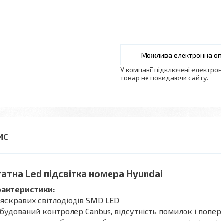
У компанії підключені електро
товар не покидаючи сайту.
атна Led підсвітка номера Hyundai
рактеристики:
8 яскравих світлодіодів SMD LED
Вбудований контролер Canbus, відсутність помилок і поп