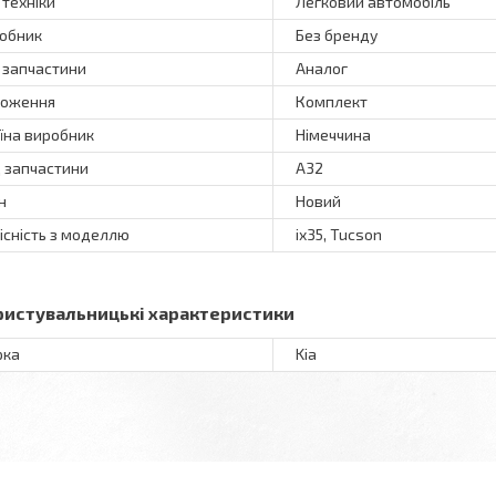
 техніки
Легковий автомобіль
обник
Без бренду
 запчастини
Аналог
оження
Комплект
їна виробник
Німеччина
 запчастини
A32
н
Новий
існість з моделлю
ix35, Tucson
ристувальницькі характеристики
рка
Kia