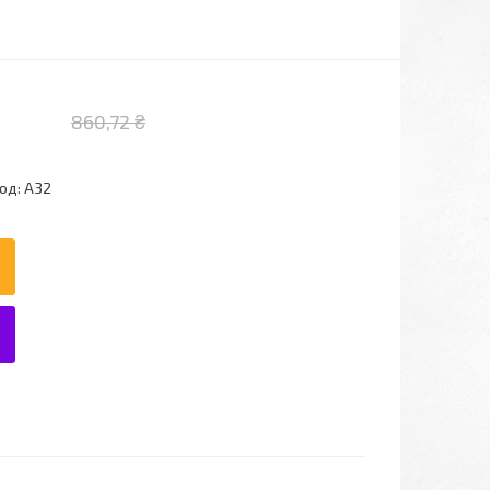
860,72 ₴
од:
A32