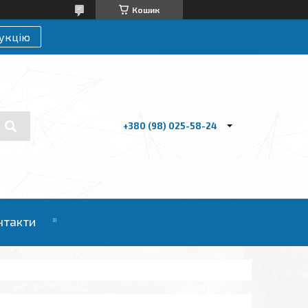
Кошик
укцію
+380 (98) 025-58-24
нтакти