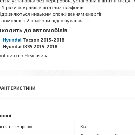
Легка установка без переробок, установка в штатні місця і 
В 4 рази яскравіше штатних плафонів
Відрізняються низьким споживанням енергії
В комплекті 2 плафони підсвічування
дходить до автомобілів
Hyundai
Tucson 2015-2018
Hyundai IX35 2015-2018
обництво Німеччина .
РАКТЕРИСТИКИ
новні
існість з маркою
Kia