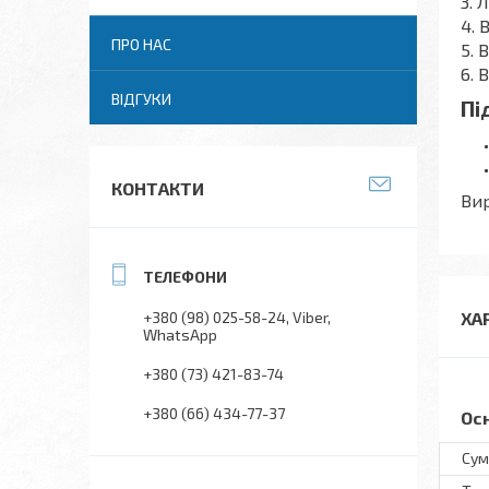
3. 
4. 
ПРО НАС
5. 
6. 
ВІДГУКИ
Пі
КОНТАКТИ
Вир
+380 (98) 025-58-24
Viber
ХА
WhatsApp
+380 (73) 421-83-74
+380 (66) 434-77-37
Ос
Сум