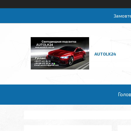
Замовте
AUTOLK24
Голо