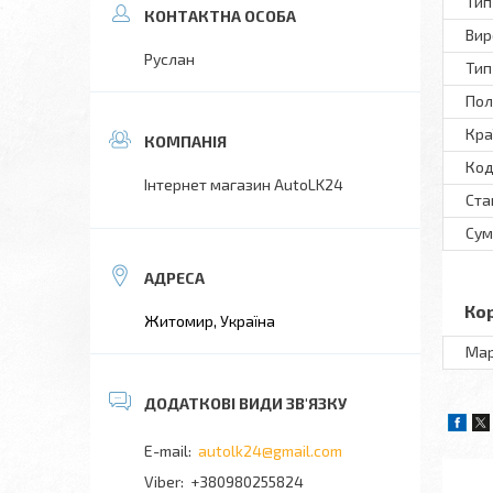
Тип
Вир
Руслан
Тип
Пол
Кра
Код
Інтернет магазин AutoLK24
Ста
Сум
Ко
Житомир, Україна
Ма
autolk24@gmail.com
+380980255824