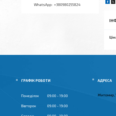
+380980255824
ІН
Цін
ГРАФІК РОБОТИ
Житомир, 
Понеділок
09:00
19:00
Вівторок
09:00
19:00
Середа
09:00
19:00