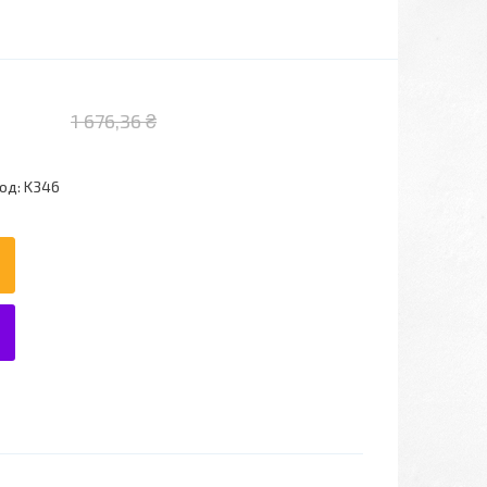
1 676,36 ₴
од:
K346