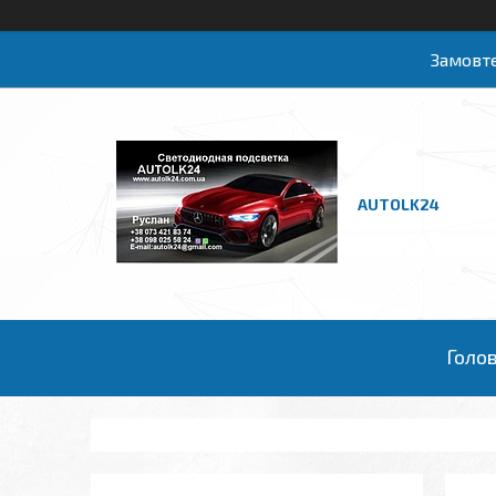
Замовте
AUTOLK24
Голо