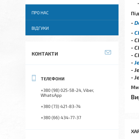
ПРО НАС
Під
-
D
ВІДГУКИ
-
C
- C
- 
КОНТАКТИ
- C
-
J
- 
- 
Ми
+380 (98) 025-58-24
Viber
WhatsApp
Ви
+380 (73) 421-83-74
+380 (66) 434-77-37
ХА