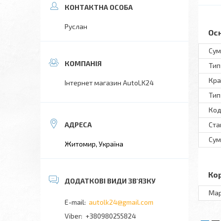
Руслан
Ос
Сум
Тип
Кра
Інтернет магазин AutoLK24
Тип
Код
Ста
Сум
Житомир, Україна
Ко
Ма
autolk24@gmail.com
+380980255824