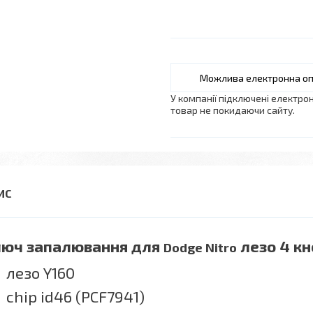
У компанії підключені електро
товар не покидаючи сайту.
юч запалювання для
лезо 4 кн
Dodge Nitro
лезо Y160
chip id46 (PCF7941)