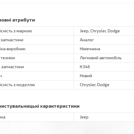
новні атрибути
існість з маркою
Jeep, Chrysler, Dodge
 запчастини
Аналог
їна виробник
Німеччина
 техніки
Легковий автомобіль
 запчастини
К346
н
Новий
існість з моделлю
Chrysler, Dodge
ристувальницькі характеристики
рка
Jeep