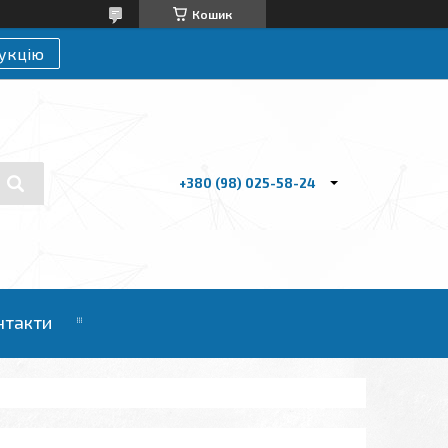
Кошик
укцію
+380 (98) 025-58-24
нтакти