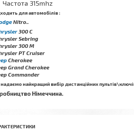
Частота 315mhz
ходить для автомобілів :
odge
Nitro
..
hrysler
300 C
hrysler Sebring
Chrysler 300 M
hrysler PT Cruiser
eep
Cherokee
Jeep Grand Cherokee
Jeep Commander
 надаємо найкращий вибір дистанційних пультів\ключів
робництво Німеччина.
РАКТЕРИСТИКИ