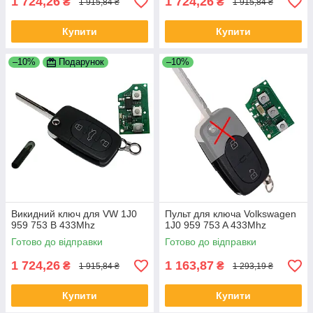
1 724,26
1 724,26
₴
₴
1 915,84 ₴
1 915,84 ₴
Купити
Купити
–10%
Подарунок
–10%
Викидний ключ для VW 1J0
Пульт для ключа Volkswagen
959 753 B 433Mhz
1J0 959 753 A 433Mhz
Готово до відправки
Готово до відправки
1 724,26
1 163,87
₴
₴
1 915,84 ₴
1 293,19 ₴
Купити
Купити