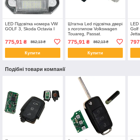
LED Підсвітка номера VW
Штатна Led підсвітка двері
LED 
GOLF 3, Skoda Octavia I
з логотипом Volkswagen
Golf
Touareg, Passat.
Jetta
775,91
775,91
797
₴
₴
862,13 ₴
862,13 ₴
Купити
Купити
Подібні товари компанії