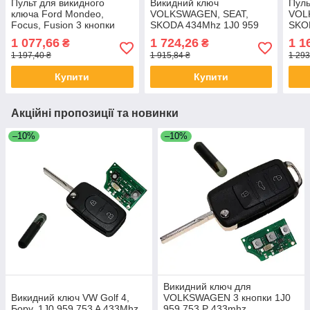
Пульт для викидного
Викидний ключ
Пуль
ключа Ford Mondeo,
VOLKSWAGEN, SEAT,
VOL
Focus, Fusion 3 кнопки
SKODA 434Mhz 1J0 959
SKO
433MHz чип 4D 63 3M5T-
753 DA
753 
1 077,66
1 724,26
1 1
₴
₴
15K601-AB
1 197,40 ₴
1 915,84 ₴
1 293
Купити
Купити
Акційні пропозиції та новинки
–10%
–10%
Викидний ключ для
Викидний ключ VW Golf 4,
VOLKSWAGEN 3 кнопки 1J0
Бору, 1J0 959 753 A 433Mhz
959 753 P 433mhz