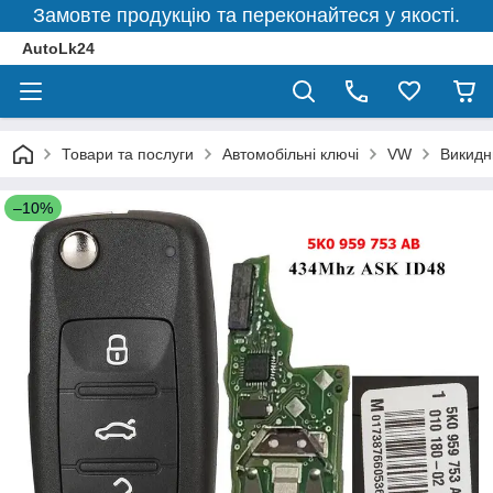
Замовте продукцію та переконайтеся у якості.
AutoLk24
Товари та послуги
Автомобільні ключі
VW
Викид
–10%