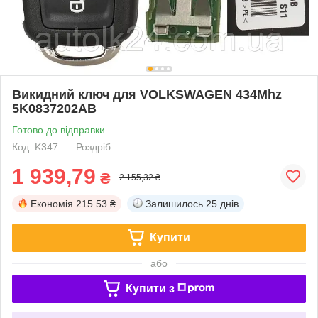
Викидний ключ для VOLKSWAGEN 434Mhz
5K0837202AB
Готово до відправки
Код: K347
Роздріб
1 939,79
₴
2 155,32 ₴
Економія
215.53 ₴
Залишилось
25 днів
Купити
або
Купити з