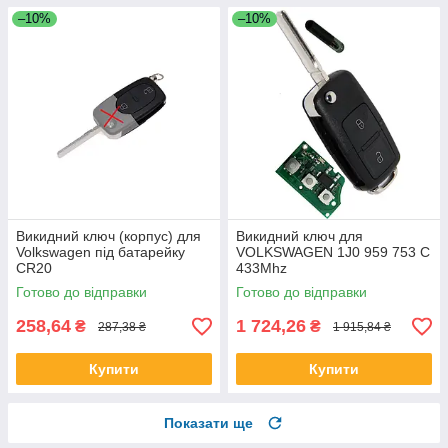
–10%
–10%
Викидний ключ (корпус) для
Викидний ключ для
Volkswagen під батарейку
VOLKSWAGEN 1J0 959 753 C
CR20
433Mhz
Готово до відправки
Готово до відправки
258,64
1 724,26
₴
₴
287,38 ₴
1 915,84 ₴
Купити
Купити
Показати ще