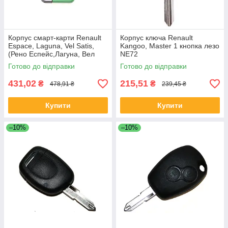
Корпус смарт-карти Renault
Корпус ключa Renault
Espace, Laguna, Vel Satis,
Kangoo, Master 1 кнопкa лезо
(Рено Еспейс,Лагуна, Вел
NE72
Сатіс) 2 кнопки (з лезом)
Готово до відправки
Готово до відправки
431,02
215,51
₴
₴
478,91 ₴
239,45 ₴
Купити
Купити
–10%
–10%