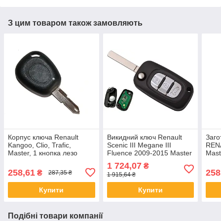
З цим товаром також замовляють
Корпус ключа Renault
Викидний ключ Renault
Заго
Kangoo, Clio, Trafic,
Scenic III Megane III
RENA
Master, 1 кнопкa лезо
Fluence 2009-2015 Master
Mast
NE73
Kangoo 3 кнопки 433Mhz
лезо
1 724,07
₴
лезо VA2 chip id46
258,61
258
₴
287,35 ₴
1 915,64 ₴
Купити
Купити
Подібні товари компанії