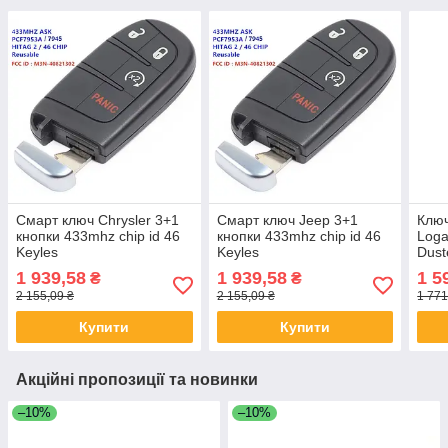
Смарт ключ Chrysler 3+1
Смарт ключ Jeep 3+1
Ключ
кнопки 433mhz chip id 46
кнопки 433mhz chip id 46
Loga
Keyles
Keyles
Dust
1 939,58
1 939,58
1 5
₴
₴
2 155,09 ₴
2 155,09 ₴
1 771
Купити
Купити
Акційні пропозиції та новинки
–10%
–10%