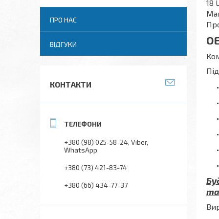
18 
Маю
ПРО НАС
Про
O
ВІДГУКИ
Ко
Під
КОНТАКТИ
+380 (98) 025-58-24
Viber
WhatsApp
+380 (73) 421-83-74
Бу
+380 (66) 434-77-37
та
Вир