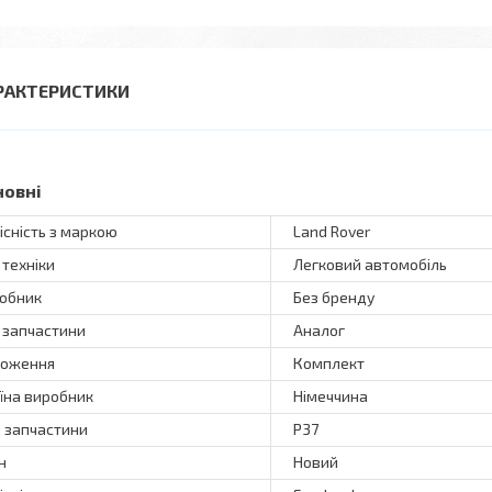
РАКТЕРИСТИКИ
новні
існість з маркою
Land Rover
 техніки
Легковий автомобіль
обник
Без бренду
 запчастини
Аналог
оження
Комплект
їна виробник
Німеччина
 запчастини
Р37
н
Новий