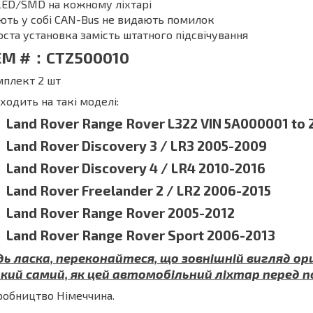
LED/SMD на кожному ліхтарі
ть у собі CAN-Bus не видають помилок
ста установка замість штатного підсвічування
EM #：CTZ500010
мплект 2 шт
ходить на такі моделі:
Land Rover Range Rover L322 VIN 5A000001 to
Land Rover Discovery 3 / LR3 2005-2009
Land Rover Discovery 4 / LR4 2010-2016
Land Rover Freelander 2 / LR2 2006-2015
Land Rover Range Rover 2005-2012
Land Rover Range Rover Sport 2006-2013
дь ласка, переконайтеся, що зовнішній вигляд о
кий самий, як цей автомобільний ліхтар перед п
обництво Німеччина.