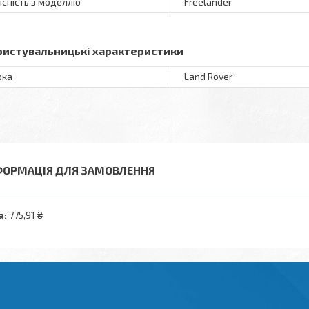
існість з моделлю
Freelander
ристувальницькі характеристики
рка
Land Rover
ФОРМАЦІЯ ДЛЯ ЗАМОВЛЕННЯ
а:
775,91 ₴