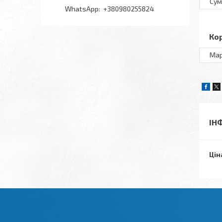
Сум
+380980255824
Ко
Ма
ІН
Цін