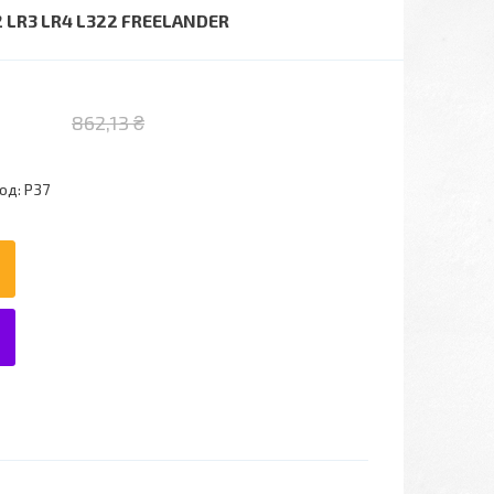
 LR3 LR4 L322 FREELANDER
862,13 ₴
од:
Р37