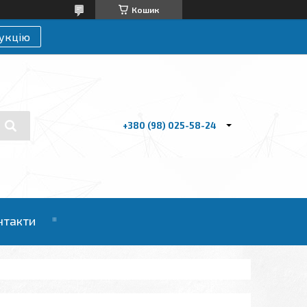
Кошик
укцію
+380 (98) 025-58-24
нтакти