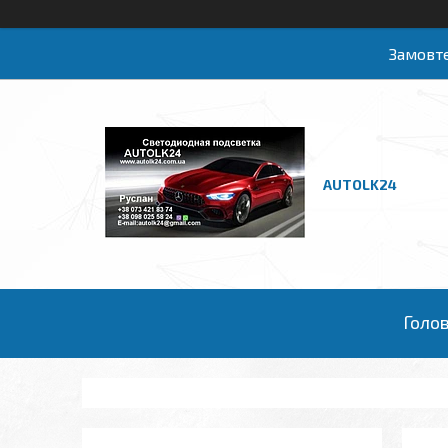
Замовте
AUTOLK24
Голо