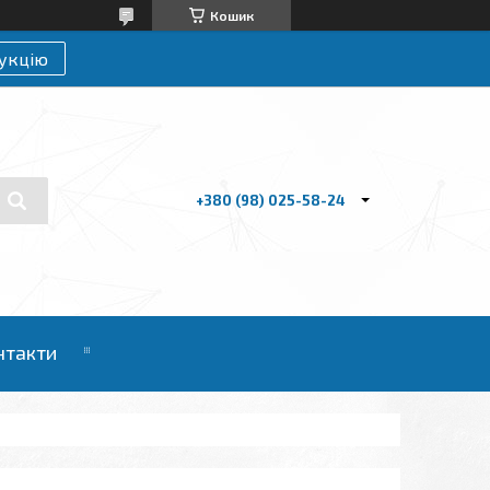
Кошик
укцію
+380 (98) 025-58-24
нтакти