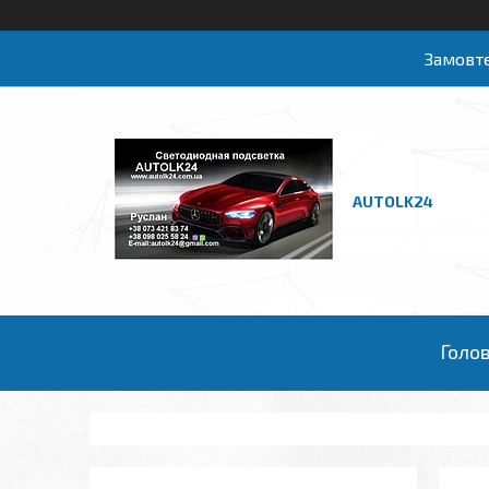
Замовте
AUTOLK24
Голо