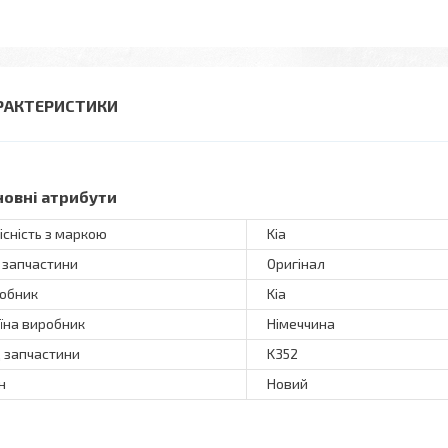
РАКТЕРИСТИКИ
новні атрибути
існість з маркою
Kia
 запчастини
Оригінал
обник
Kia
їна виробник
Німеччина
 запчастини
K352
н
Новий