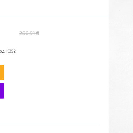
286,91 ₴
од:
K352