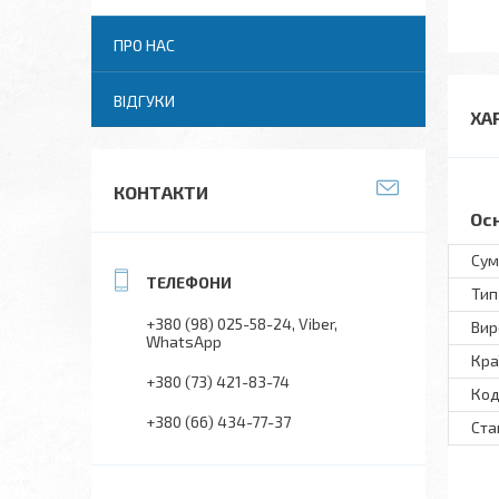
ПРО НАС
ВІДГУКИ
ХА
КОНТАКТИ
Ос
Сум
Тип
+380 (98) 025-58-24
Viber
Вир
WhatsApp
Кра
+380 (73) 421-83-74
Код
+380 (66) 434-77-37
Ста