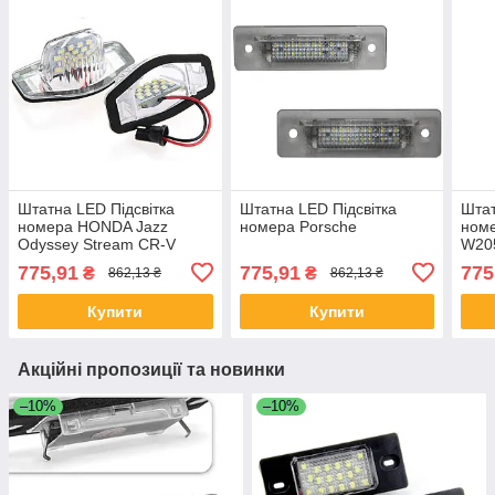
Штатна LED Підсвітка
Штатна LED Підсвітка
Штат
номера HONDA Jazz
номера Porsche
ном
Odyssey Stream CR-V
W20
W22
775,91
775,91
775
₴
₴
862,13 ₴
862,13 ₴
Купити
Купити
Акційні пропозиції та новинки
–10%
–10%