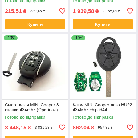
Готово до відправки
Готово до відправки
215,51
1 939,58
₴
₴
239,45 ₴
2 155,09 ₴
Купити
Купити
–10%
–10%
Смарт ключ MINI Cooper 3
Ключ MINI Cooper лезо HU92
кнопки 434mhz (Оригінал)
434Mhz chip id44
Готово до відправки
Готово до відправки
3 448,15
862,04
₴
₴
3 831,28 ₴
957,82 ₴