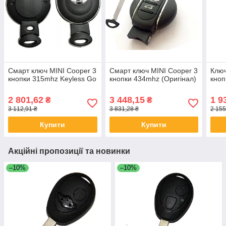
Смарт ключ MINI Cooper 3
Смарт ключ MINI Cooper 3
Ключ
кнопки 315mhz Keyless Go
кнопки 434mhz (Оригінал)
кноп
2 801,62
3 448,15
1 9
₴
₴
3 112,91 ₴
3 831,28 ₴
2 155
Купити
Купити
Акційні пропозиції та новинки
–10%
–10%