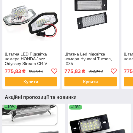
Штатна LED Підсвітка
Штатна Led підсвітка
Штат
номера HONDA Jazz
номера Hyundai Tucson,
номе
Odyssey Stream CR-V
IX35
775,83
775,83
775
₴
₴
862,04 ₴
862,04 ₴
Купити
Купити
Акційні пропозиції та новинки
–10%
–10%