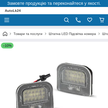
Замовте продукцію та переконайтеся у якості.
AutoLk24
Товари та послуги
Штатна LED Підсвітка номера
Шта
–10%