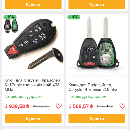
Купити
Купити
–10%
–10%
Ключ для Chrysler (Крайслер)
6+1Panic кнопки чіп Id46 433
Ключ для Dodge, Jeep,
MHz
Chrysler 4 кнопки 315mhz
Готово до відправки
Готово до відправки
1 939,58
1 508,57
₴
₴
2 155,09 ₴
1 676,18 ₴
Купити
Купити