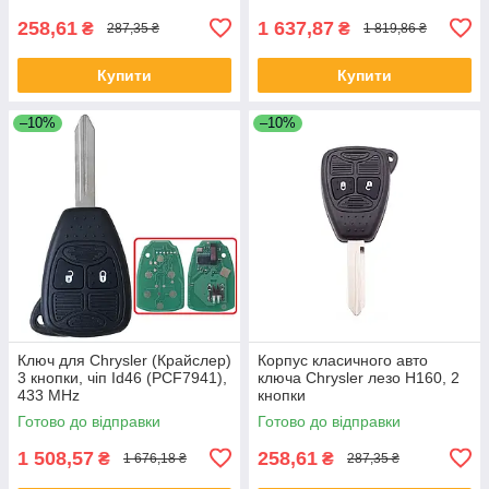
258,61
1 637,87
₴
₴
287,35 ₴
1 819,86 ₴
Купити
Купити
–10%
–10%
Ключ для Chrysler (Крайслер)
Корпус класичного авто
3 кнопки, чіп Id46 (PCF7941),
ключа Chrysler лезо Н160, 2
433 MHz
кнопки
Готово до відправки
Готово до відправки
1 508,57
258,61
₴
₴
1 676,18 ₴
287,35 ₴