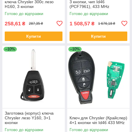
ключа Chrysler 300с лезо
3 кнопки, чип Id46
Н160, 3 кнопки
(PCF7961), 433 MHz
Готово до відправки
Готово до відправки
258,61
1 508,57
₴
₴
287,35 ₴
1 676,18 ₴
Купити
Купити
–10%
–10%
Заготовка (корпус) ключа
Chrysler лезо Y160, 3+1
Ключ для Chrysler (Крайслер)
кнопки
4+1 кнопки чіп Id46 433 MHz
Готово до відправки
Готово до відправки