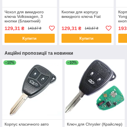
Чохол для викидного
Кнопки для корпусу
Корп
ключа Volkswagen, 3
викидного ключа Fiat
Yong
кнопки (Блакитний)
кноп
129,31
129,31
193
₴
₴
143,67 ₴
143,67 ₴
Купити
Купити
Акційні пропозиції та новинки
–10%
–10%
Корпус класичного авто
Ключ для Chrysler (Крайслер)