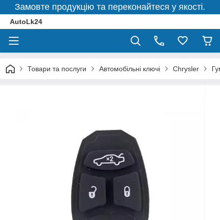
Замовте продукцію та переконайтеся у якості.
AutoLk24
Товари та послуги
Автомобільні ключі
Chrysler
Гу