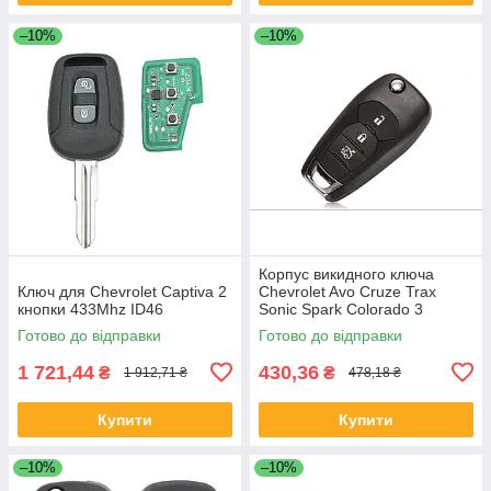
–10%
–10%
Корпус викидного ключа
Ключ для Chevrolet Captiva 2
Chevrolet Avo Cruze Trax
кнопки 433Mhz ID46
Sonic Spark Colorado 3
кнопки
Готово до відправки
Готово до відправки
1 721,44
430,36
₴
₴
1 912,71 ₴
478,18 ₴
Купити
Купити
–10%
–10%