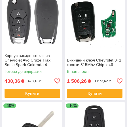
Корпус викидного ключа
Chevrolet Avo Cruze Trax
Викидний ключ Chevrolet 3+1
Sonic Spark Colorado 4
кнопки 315Mhz Chip id46
кнопки
Готово до відправки
В наявності
430,36
1 506,26
₴
₴
478,18 ₴
1 673,62 ₴
Купити
Купити
–10%
–10%