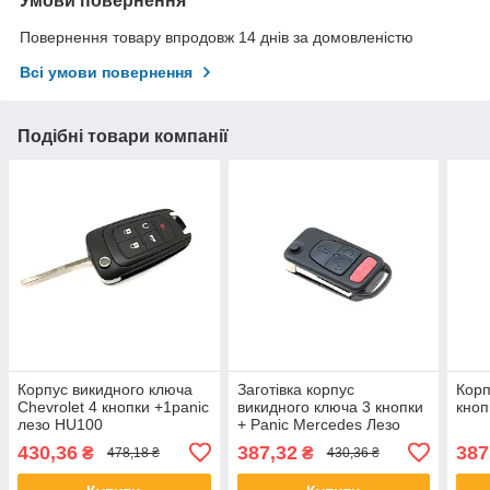
Умови повернення
Повернення товару впродовж 14 днів за домовленістю
Всі умови повернення
Подібні товари компанії
Корпус викидного ключа
Заготівка корпус
Корп
Chevrolet 4 кнопки +1panic
викидного ключа 3 кнопки
кноп
лезо HU100
+ Panic Mercedes Лезо
HU64
430,36
387,32
387
₴
₴
478,18 ₴
430,36 ₴