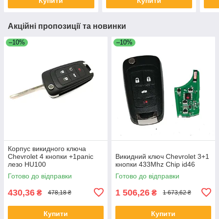
Купити
Купити
Акційні пропозиції та новинки
–10%
–10%
Корпус викидного ключа
Chevrolet 4 кнопки +1panic
Викидний ключ Chevrolet 3+1
лезо HU100
кнопки 433Mhz Chip id46
Готово до відправки
Готово до відправки
430,36
1 506,26
₴
₴
478,18 ₴
1 673,62 ₴
Купити
Купити