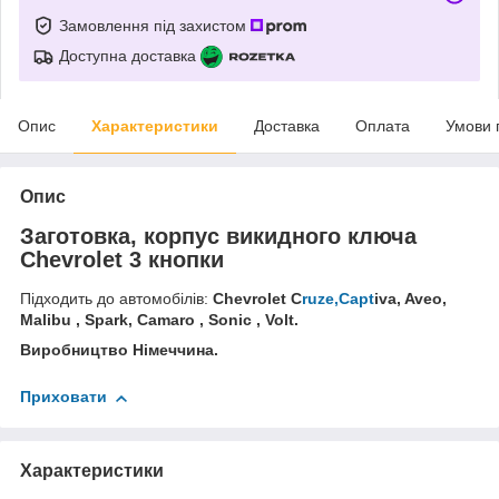
Замовлення під захистом
Доступна доставка
Опис
Характеристики
Доставка
Оплата
Умови 
Опис
Заготовка, корпус викидного ключа
Chevrolet 3 кнопки
Підходить до автомобілів:
Chevrolet C
ruze,Capt
iva,
Aveo,
Malibu
,
Spark,
Camaro , Sonic , Volt.
Виробництво Німеччина.
Приховати
Характеристики