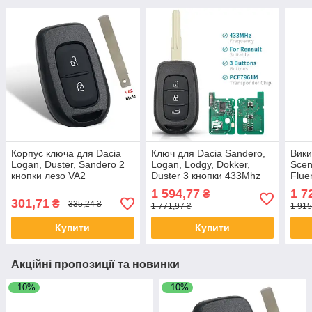
Корпус ключа для Dacia
Ключ для Dacia Sandero,
Вики
Logan, Duster, Sandero 2
Logan, Lodgy, Dokker,
Scen
кнопки лезо VA2
Duster 3 кнопки 433Mhz
Flue
Kang
1 594,77
1 7
₴
лезо
301,71
₴
335,24 ₴
1 771,97 ₴
1 915
Купити
Купити
Акційні пропозиції та новинки
–10%
–10%