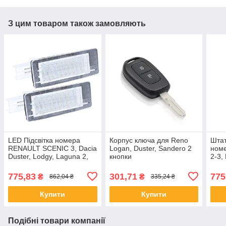
З цим товаром також замовляють
LED Підсвітка номера
Корпус ключа для Reno
Штат
RENAULT SCENIC 3, Dacia
Logan, Duster, Sandero 2
ном
Duster, Lodgy, Laguna 2,
кнопки
2-3,
Espace.
Espa
775,83
301,71
775
₴
₴
862,04 ₴
335,24 ₴
Купити
Купити
Подібні товари компанії