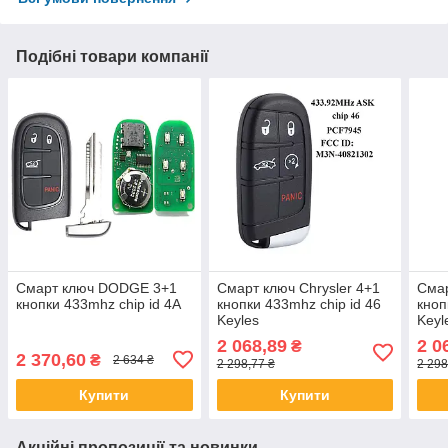
Подібні товари компанії
Смарт ключ DODGE 3+1
Смарт ключ Chrysler 4+1
Смар
кнопки 433mhz chip id 4А
кнопки 433mhz chip id 46
кноп
Keyles
Keyl
2 068,89
2 0
₴
2 370,60
₴
2 634 ₴
2 298,77 ₴
2 298
Купити
Купити
Акційні пропозиції та новинки