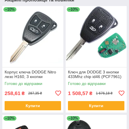
–10%
–10%
Корпус ключа DODGE Nitro
Ключ для DODGE 3 кнопки
лезо Н160, 3 кнопки
433Mhz chip id46 (PCF7961)
Готово до відправки
Готово до відправки
258,61
1 508,57
₴
₴
287,35 ₴
1 676,18 ₴
Купити
Купити
–10%
–10%