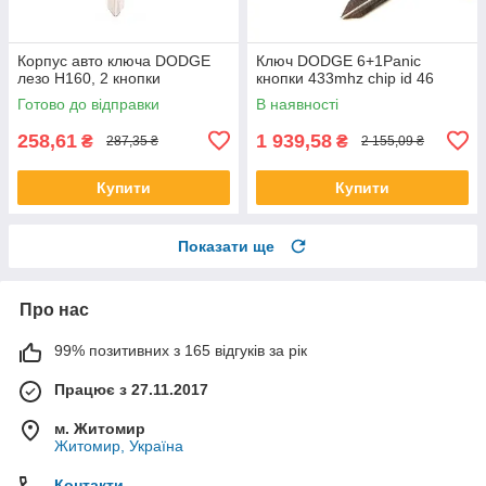
Корпус авто ключа DODGE
Ключ DODGE 6+1Panic
лезо Н160, 2 кнопки
кнопки 433mhz chip id 46
Готово до відправки
В наявності
258,61
1 939,58
₴
₴
287,35 ₴
2 155,09 ₴
Купити
Купити
Показати ще
Про нас
99% позитивних з 165 відгуків за рік
Працює з 27.11.2017
м. Житомир
Житомир, Україна
Контакти