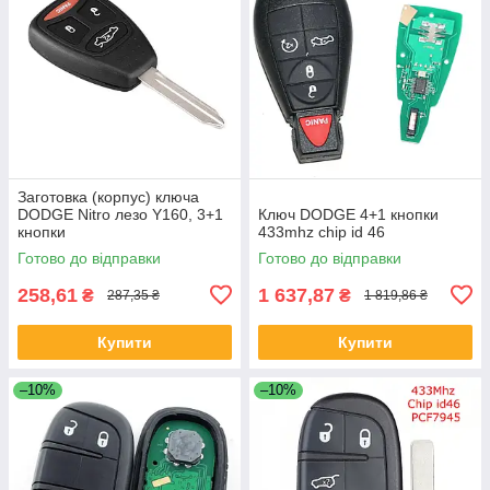
Заготовка (корпус) ключа
DODGE Nitro лезо Y160, 3+1
Ключ DODGE 4+1 кнопки
кнопки
433mhz chip id 46
Готово до відправки
Готово до відправки
258,61
1 637,87
₴
₴
287,35 ₴
1 819,86 ₴
Купити
Купити
–10%
–10%