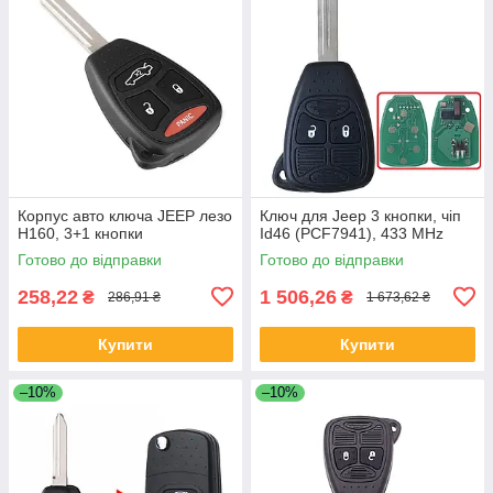
Корпус авто ключа JEEP лезо
Ключ для Jeep 3 кнопки, чіп
Н160, 3+1 кнопки
Id46 (PCF7941), 433 MHz
Готово до відправки
Готово до відправки
258,22
1 506,26
₴
₴
286,91 ₴
1 673,62 ₴
Купити
Купити
–10%
–10%