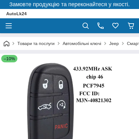
Замовте продукцію та переконайтеся у якості.
AutoLk24
Товари та послуги
Автомобільні ключі
Jeep
Смарт
–10%