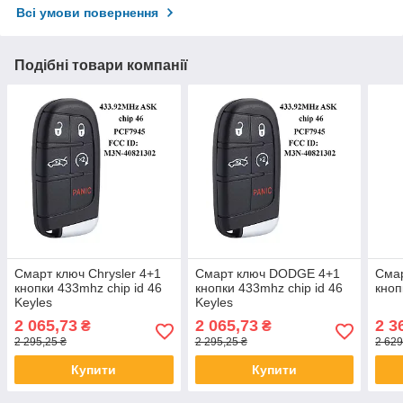
Всі умови повернення
Подібні товари компанії
Смарт ключ Chrysler 4+1
Смарт ключ DODGE 4+1
Сма
кнопки 433mhz chip id 46
кнопки 433mhz chip id 46
кноп
Keyles
Keyles
2 065,73
2 065,73
2 3
₴
₴
2 295,25 ₴
2 295,25 ₴
2 629
Купити
Купити