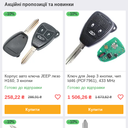
Акційні пропозиції та новинки
–10%
–10%
Корпус авто ключа JEEP лезо
Ключ для Jeep 3 кнопки, чип
Н160, 3 кнопки
Id46 (PCF7961), 433 MHz
Готово до відправки
Готово до відправки
258,22
1 506,26
₴
₴
286,91 ₴
1 673,62 ₴
Купити
Купити
–10%
–10%