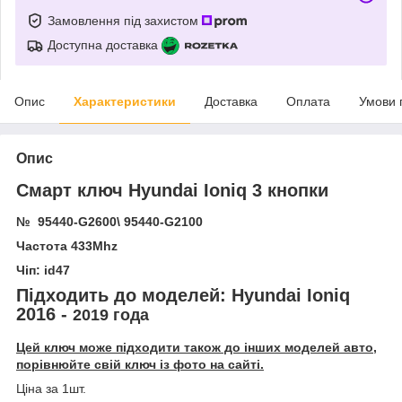
Замовлення під захистом
Доступна доставка
Опис
Характеристики
Доставка
Оплата
Умови 
Опис
Смарт ключ Hyundai Ioniq 3 кнопки
№ 95440-G2600\ 95440-G2100
Частота 433Mhz
Чіп: id47
Підходить до моделей:
Hyundai
Ioniq
2016 -
2019
года
Цей ключ може підходити також до інших моделей авто,
порівнюйте свій ключ із фото на сайті.
Ціна за 1шт.