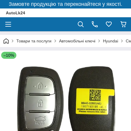
Замовте продукцію та переконайтеся у якості.
AutoLk24
Товари та послуги
Автомобільні ключі
Hyundai
См
–10%