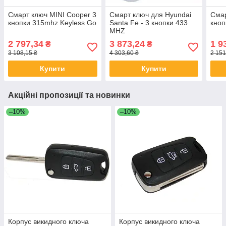
Смарт ключ MINI Cooper 3
Смарт ключ для Hyundai
Смар
кнопки 315mhz Keyless Go
Santa Fe - 3 кнопки 433
кноп
MHZ
2 797,34
3 873,24
1 9
₴
₴
3 108,15 ₴
4 303,60 ₴
2 151
Купити
Купити
Акційні пропозиції та новинки
–10%
–10%
Корпус викидного ключа
Корпус викидного ключа