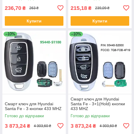
236,70
215,18
₴
₴
263 ₴
239,09 ₴
Купити
Купити
–10%
–10%
Смарт ключ для Hyundai
Смарт ключ для Hyundai
Santa Fe - 3+1(Hold) кнопки
Santa Fe - 3 кнопки 433 MHZ
433 MHZ
Готово до відправки
Готово до відправки
3 873,24
3 873,24
₴
₴
4 303,60 ₴
4 303,60 ₴