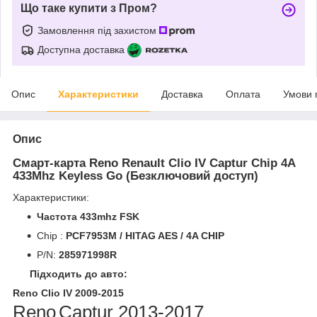
Що таке купити з Пром?
Замовлення під захистом
Доступна доставка
Опис
Характеристики
Доставка
Оплата
Умови 
Опис
Смарт-карта Reno Renault Clio IV Captur Chip 4A
433Mhz Keyless Go (Безключовий доступ)
Характеристики:
Частота 433mhz FSK
Chip :
PCF7953M / HITAG AES / 4A CHIP
P/N:
285971998R
Підходить до авто:
Reno Clio IV 2009-2015
Reno
Captur 2013-2017