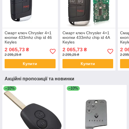
Смарт ключ Chrysler 4+1
Смарт ключ Chrysler 4+1
Сма
кнопки 433mhz chip id 46
кнопки 433mhz chip id 4А
кноп
Keyles
Keyles
Keyl
2 065,73
2 065,73
2 0
₴
₴
2 295,25 ₴
2 295,25 ₴
2 295
Купити
Купити
Акційні пропозиції та новинки
–10%
–10%