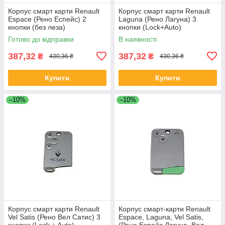
Корпус смарт карти Renault
Корпус смарт карти Renault
Espace (Рено Еспейс) 2
Laguna (Рено Лагуна) 3
кнопки (без леза)
кнопки (Lock+Auto)
Готово до відправки
В наявності
387,32
387,32
₴
₴
430,36 ₴
430,36 ₴
Купити
Купити
–10%
–10%
Корпус смарт карти Renault
Корпус смарт-карти Renault
Vel Satis (Рено Вел Сатис) 3
Espace, Laguna, Vel Satis,
кнопки (Lock + Auto)
(Рено Еспейс,Лагуна, Вел