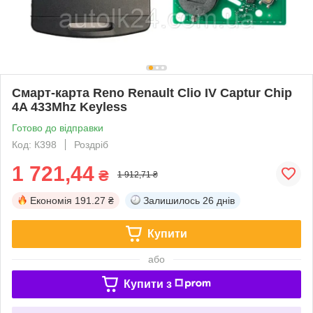
Смарт-карта Reno Renault Clio IV Captur Chip
4A 433Mhz Keyless
Готово до відправки
Код: К398
Роздріб
1 721,44
₴
1 912,71 ₴
Економія
191.27 ₴
Залишилось
26 днів
Купити
або
Купити з