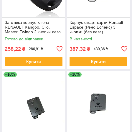
Заготівка корпус ключа
Корпус смарт карти Renault
RENAULT Kangoo, Clio,
Espace (Рено Еспейс) 3
Master, Twingo 2 кнопки лезо
кнопки (без леза)
VA2 / VA6
Готово до відправки
В наявності
258,22
387,32
₴
₴
286,91 ₴
430,36 ₴
Купити
Купити
–10%
–10%