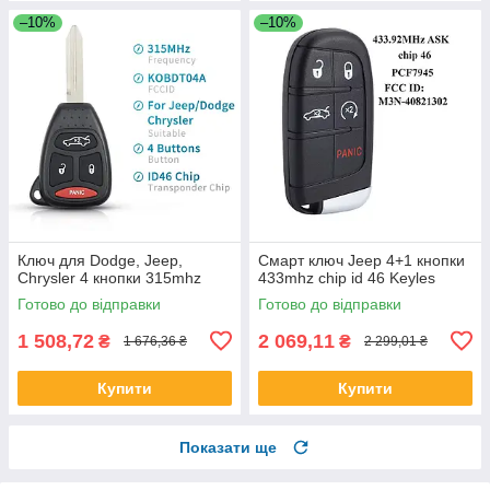
–10%
–10%
Ключ для Dodge, Jeep,
Смарт ключ Jeep 4+1 кнопки
Chrysler 4 кнопки 315mhz
433mhz chip id 46 Keyles
Готово до відправки
Готово до відправки
1 508,72
2 069,11
₴
₴
1 676,36 ₴
2 299,01 ₴
Купити
Купити
Показати ще