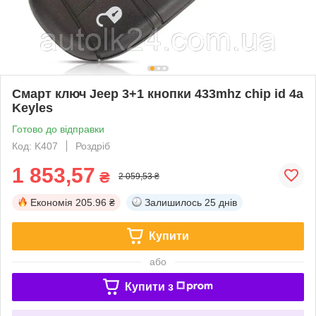
Смарт ключ Jeep 3+1 кнопки 433mhz chip id 4а
Keyles
Готово до відправки
Код: K407
Роздріб
1 853,57
₴
2 059,53 ₴
Економія
205.96 ₴
Залишилось
25 днів
Купити
або
Купити з