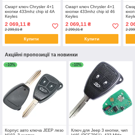
Смарт ключ Chrysler 4+1
Смарт ключ Chrysler 4+1
Сма
кнопки 433mhz chip id 4А
кнопки 433mhz chip id 46
кноп
Keyles
Keyles
Keyl
2 069,11
2 069,11
2 0
₴
₴
2 299,01 ₴
2 299,01 ₴
2 299
Купити
Купити
Акційні пропозиції та новинки
–10%
–10%
Корпус авто ключа JEEP лезо
Ключ для Jeep 3 кнопки, чип
Н160, 3 кнопки
Id46 (PCF7961), 433 MHz