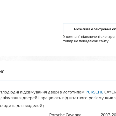
У компанії підключені електро
товар не покидаючи сайту.
ітлодіодні підсвічування двері з логотипом
PORSCHE
CAYEN
дсвічування дверей і працюють від штатного роз'єму живл
дходить для моделей ;
Porsche Cayenne
2007-2