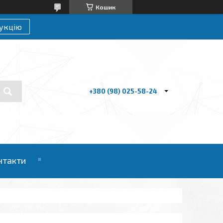
Кошик
укцію
+380 (98) 025-58-24
нтакти