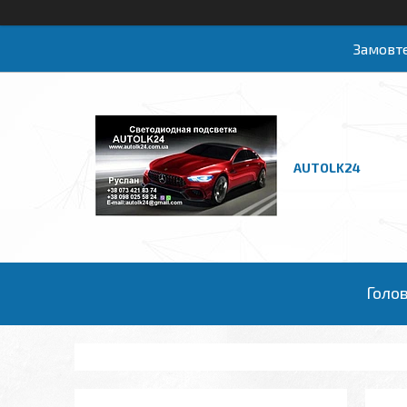
Замовте
AUTOLK24
Голо