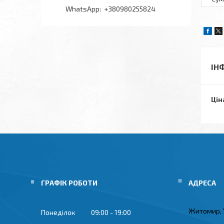
+380980255824
ІН
Цін
ГРАФІК РОБОТИ
Житомир, 
Понеділок
09:00
19:00