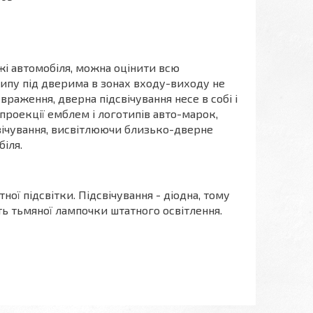
жі автомобіля, можна оцінити всю
отипу під дверима в зонах входу-виходу не
раження, дверна підсвічування несе в собі і
 проекції емблем і логотипів авто-марок,
вічування, висвітлюючи близько-дверне
іля.
ної підсвітки. Підсвічування - діодна, тому
ість тьмяної лампочки штатного освітлення.