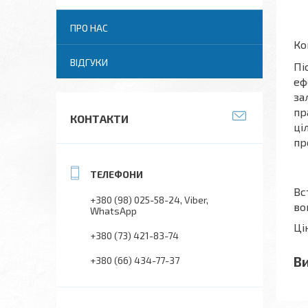
ПРО НАС
Ко
ВІДГУКИ
Пі
еф
за
пр
КОНТАКТИ
ці
пр
Вс
+380 (98) 025-58-24
Viber
во
WhatsApp
Ці
+380 (73) 421-83-74
В
+380 (66) 434-77-37