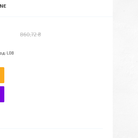
NNE
860,72 ₴
од:
L08