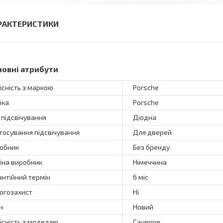
РАКТЕРИСТИКИ
новні атрибути
існість з маркою
Porsche
рка
Porsche
 підсвічування
Діодна
тосування підсвічування
Для дверей
обник
Без бренду
їна виробник
Німеччина
антійний термін
6 міс
огозахист
Ні
н
Новий
існість з моделлю
Cayenne