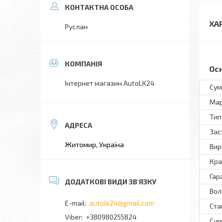
ХА
Руслан
Ос
Інтернет магазин AutoLK24
Сум
Ма
Тип
Зас
Житомир, Україна
Вир
Кра
Гар
Вол
autolk24@gmail.com
Ста
+380980255824
Сум