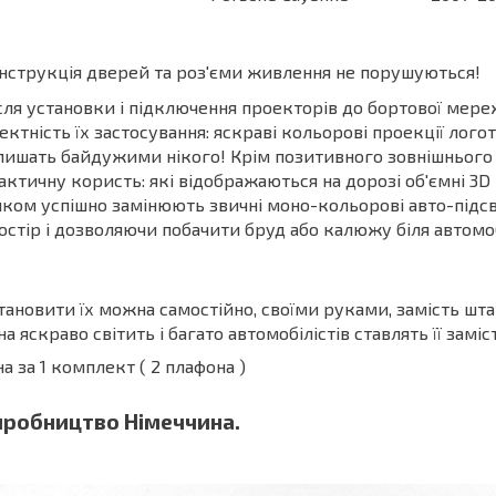
нструкція дверей та роз'єми живлення не порушуються!
сля установки і підключення проекторів до бортової мере
ектність їх застосування: яскраві кольорові проекції лог
лишать байдужими нікого! Крім позитивного зовнішнього в
актичну користь: які відображаються на дорозі об'ємні 3D
лком успішно замінюють звичні моно-кольорові авто-підс
остір і дозволяючи побачити бруд або калюжу біля автомоб
тановити їх можна самостійно, своїми руками, замість штат
на яскраво світить і багато автомобілістів ставлять її зам
на за 1 комплект ( 2 плафона )
иробництво Німеччина.