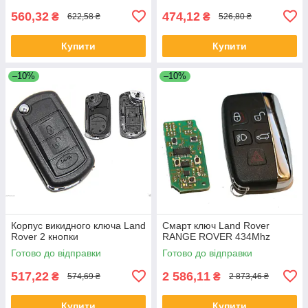
560,32
474,12
₴
₴
622,58 ₴
526,80 ₴
Купити
Купити
–10%
–10%
Корпус викидного ключа Land
Смарт ключ Land Rover
Rover 2 кнопки
RANGE ROVER 434Mhz
Готово до відправки
Готово до відправки
517,22
2 586,11
₴
₴
574,69 ₴
2 873,46 ₴
Купити
Купити