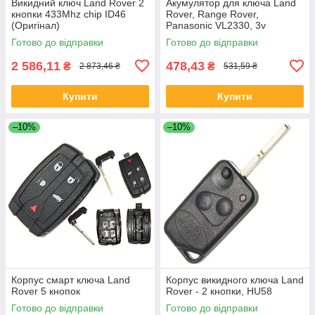
Викидний ключ Land Rover 2
Акумулятор для ключа Land
кнопки 433Mhz chip ID46
Rover, Range Rover,
(Оригінал)
Panasonic VL2330, 3v
Готово до відправки
Готово до відправки
2 586,11
478,43
₴
₴
2 873,46 ₴
531,59 ₴
Купити
Купити
–10%
–10%
Корпус смарт ключа Land
Корпус викидного ключа Land
Rover 5 кнопок
Rover - 2 кнопки, HU58
Готово до відправки
Готово до відправки