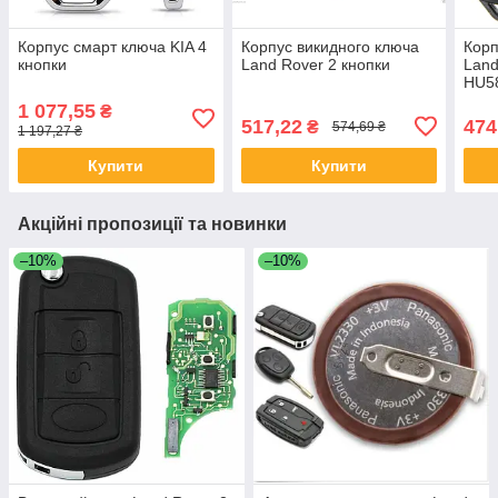
Корпус смарт ключа KIA 4
Корпус викидного ключа
Корп
кнопки
Land Rover 2 кнопки
Land
HU5
1 077,55
₴
517,22
474
₴
574,69 ₴
1 197,27 ₴
Купити
Купити
Акційні пропозиції та новинки
–10%
–10%