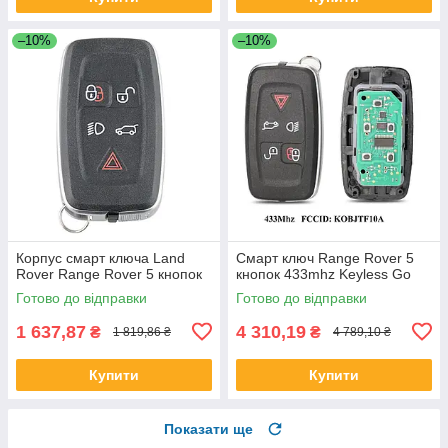
–10%
–10%
Корпус смарт ключа Land
Смарт ключ Range Rover 5
Rover Range Rover 5 кнопок
кнопок 433mhz Keyless Go
Готово до відправки
Готово до відправки
1 637,87
4 310,19
₴
₴
1 819,86 ₴
4 789,10 ₴
Купити
Купити
Показати ще