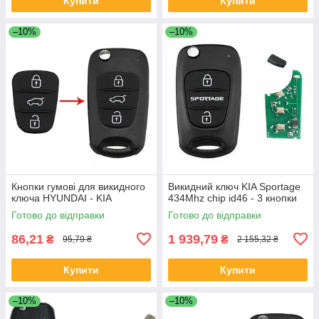
Купити
Купити
–10%
–10%
Кнопки гумові для викидного
Викидний ключ KIA Sportage
ключа HYUNDAI - KIA
434Mhz chip id46 - 3 кнопки
Готово до відправки
Готово до відправки
86,21
1 939,79
₴
₴
95,79 ₴
2 155,32 ₴
Купити
Купити
–10%
–10%