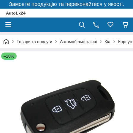
Замовте продукцію та переконайтеся у якості.
AutoLk24
Товари та послуги
Автомобільні ключі
Kia
Корпус
–10%