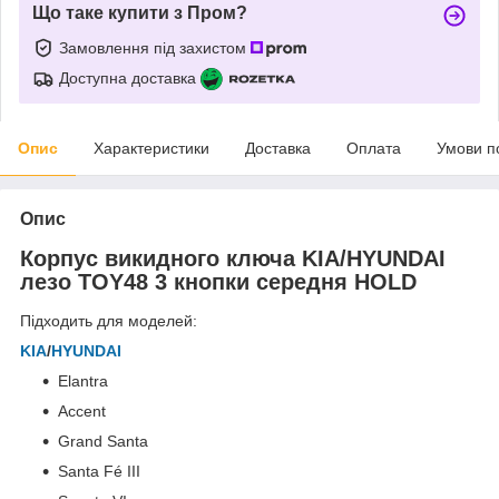
Що таке купити з Пром?
Замовлення під захистом
Доступна доставка
Опис
Характеристики
Доставка
Оплата
Умови п
Опис
Корпус викидного ключа KIA/HYUNDAI
лезо TOY48 3 кнопки середня HOLD
Підходить для моделей:
KIA
/
HYUNDAI
Elantra
Accent
Grand Santa
Santa Fé III