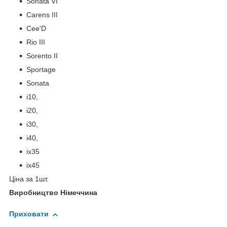
Sonata VI
Carens III
Cee'D
Rio III
Sorento II
Sportage
Sonata
i10,
i20,
i30,
i40,
ix35
ix45
Ціна за 1шт.
Виробництво Німеччина
Приховати