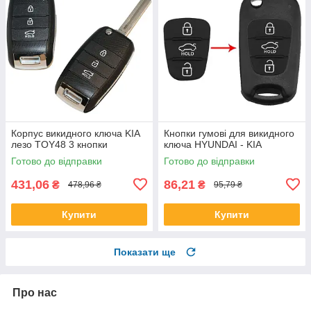
Корпус викидного ключа KIA
Кнопки гумові для викидного
лезо TOY48 3 кнопки
ключа HYUNDAI - KIA
Готово до відправки
Готово до відправки
431,06
86,21
₴
₴
478,96 ₴
95,79 ₴
Купити
Купити
Показати ще
Про нас