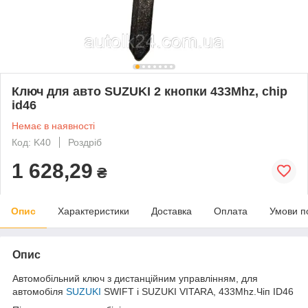
Ключ для авто SUZUKI 2 кнопки 433Mhz, chip
id46
Немає в наявності
Код: K40
Роздріб
1 628,29
₴
Опис
Характеристики
Доставка
Оплата
Умови п
Опис
Автомобільний ключ з дистанційним управлінням, для
автомобіля
SUZUKI
SWIFT і SUZUKI VITARA, 433Mhz.Чіп ID46