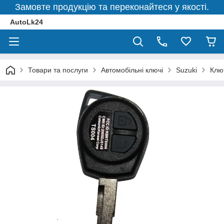
Замовте продукцію та переконайтеся у якості.
AutoLk24
Товари та послуги
Автомобільні ключі
Suzuki
Клю