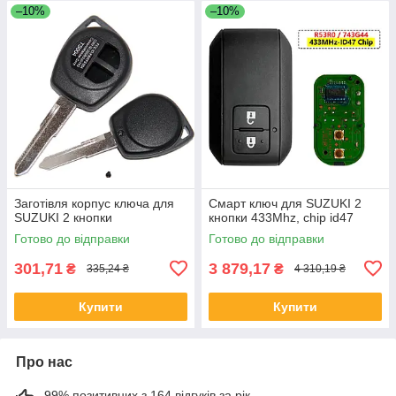
–10%
–10%
Заготівля корпус ключа для
Смарт ключ для SUZUKI 2
SUZUKI 2 кнопки
кнопки 433Mhz, chip id47
Готово до відправки
Готово до відправки
301,71
3 879,17
₴
₴
335,24 ₴
4 310,19 ₴
Купити
Купити
Про нас
99% позитивних з 164 відгуків за рік