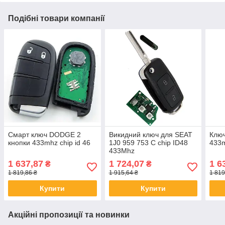
Подібні товари компанії
Смарт ключ DODGE 2
Викидний ключ для SEAT
Клю
кнопки 433mhz chip id 46
1J0 959 753 C chip ID48
433m
433Mhz
1 637,87
1 724,07
1 6
₴
₴
1 819,86 ₴
1 915,64 ₴
1 819
Купити
Купити
Акційні пропозиції та новинки