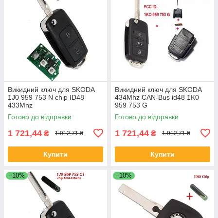
Викидний ключ для SKODA
Викидний ключ для SKODA
1J0 959 753 N chip ID48
434Mhz CAN-Bus id48 1K0
433Mhz
959 753 G
Готово до відправки
Готово до відправки
1 721,44
1 721,44
₴
₴
1 912,71 ₴
1 912,71 ₴
Купити
Купити
–10%
–10%