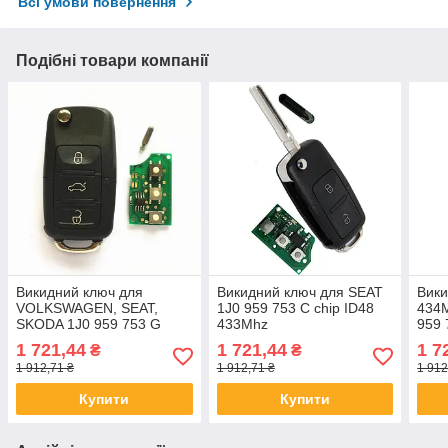
Всі умови повернення
Подібні товари компанії
Викидний ключ для
Викидний ключ для SEAT
Вик
VOLKSWAGEN, SEAT,
1J0 959 753 C chip ID48
434M
SKODA 1J0 959 753 G
433Mhz
959 
433Mhz
1 721,44
1 721,44
1 7
₴
₴
1 912,71 ₴
1 912,71 ₴
1 912
Купити
Купити