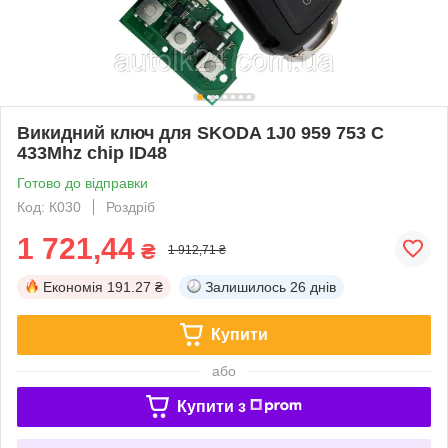
Викидний ключ для SKODA 1J0 959 753 C
433Mhz chip ID48
Готово до відправки
Код: К030
Роздріб
1 721,44
₴
1 912,71 ₴
Економія
191.27 ₴
Залишилось
26 днів
Купити
або
Купити з