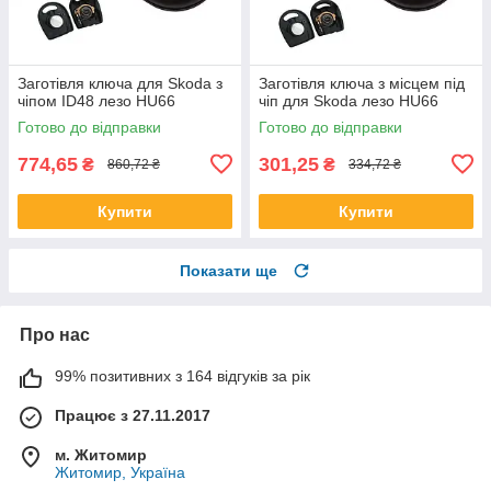
Заготівля ключа для Skoda з
Заготівля ключа з місцем під
чіпом ID48 лезо HU66
чіп для Skoda лезо HU66
Готово до відправки
Готово до відправки
774,65
301,25
₴
₴
860,72 ₴
334,72 ₴
Купити
Купити
Показати ще
Про нас
99% позитивних з 164 відгуків за рік
Працює з 27.11.2017
м. Житомир
Житомир, Україна