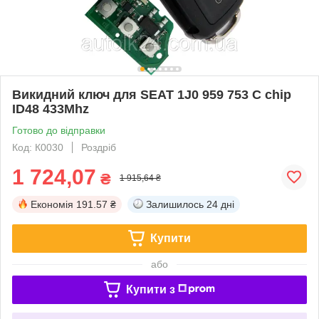
Викидний ключ для SEAT 1J0 959 753 C chip
ID48 433Mhz
Готово до відправки
Код: К0030
Роздріб
1 724,07
₴
1 915,64 ₴
Економія
191.57 ₴
Залишилось
24 дні
Купити
або
Купити з