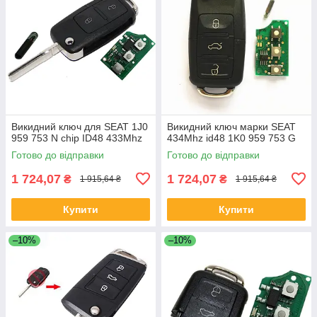
Викидний ключ для SEAT 1J0
Викидний ключ марки SEAT
959 753 N chip ID48 433Mhz
434Mhz id48 1K0 959 753 G
Готово до відправки
Готово до відправки
1 724,07
1 724,07
₴
₴
1 915,64 ₴
1 915,64 ₴
Купити
Купити
–10%
–10%