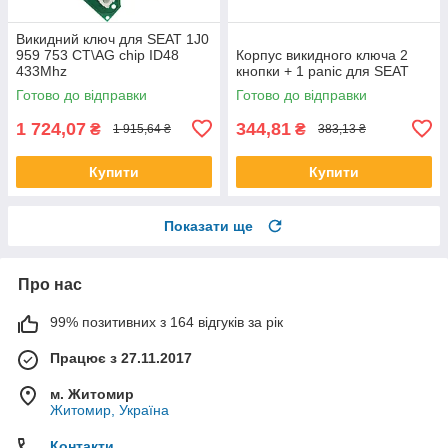
Викидний ключ для SEAT 1J0
959 753 CT\AG chip ID48
Корпус викидного ключа 2
433Mhz
кнопки + 1 panic для SEAT
Готово до відправки
Готово до відправки
1 724,07
344,81
₴
₴
1 915,64 ₴
383,13 ₴
Купити
Купити
Показати ще
Про нас
99% позитивних з 164 відгуків за рік
Працює з 27.11.2017
м. Житомир
Житомир, Україна
Контакти