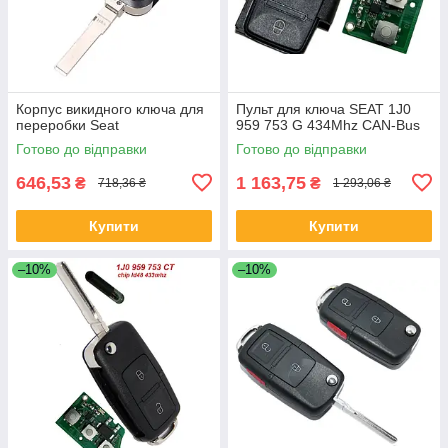
Корпус викидного ключа для
Пульт для ключа SEAT 1J0
переробки Seat
959 753 G 434Mhz CAN-Bus
Готово до відправки
Готово до відправки
646,53
1 163,75
₴
₴
718,36 ₴
1 293,06 ₴
Купити
Купити
–10%
–10%