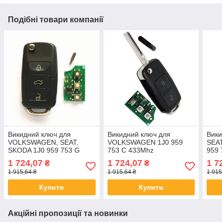
Подібні товари компанії
Викидний ключ для
Викидний ключ для
Вики
VOLKSWAGEN, SEAT,
VOLKSWAGEN 1J0 959
SEAT
SKODA 1J0 959 753 G
753 C 433Mhz
959 
433Mhz
1 724,07
1 724,07
1 7
₴
₴
1 915,64 ₴
1 915,64 ₴
1 915
Купити
Купити
Акційні пропозиції та новинки