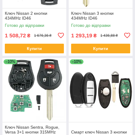
Ключ Nissan 2 кнопки
Ключ Nissan 3 кнопки
434MHz ID46
434MHz ID46
Готово до відправки
Готово до відправки
1 508,72
1 293,19
₴
₴
1 676,36 ₴
1 436,88 ₴
Купити
Купити
–10%
–10%
Ключ Nissan Sentra, Rogue,
Versa 3+1 кнопки 315MHz
Смарт ключ Nissan 3 кнопки