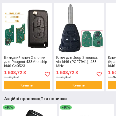
Викидний ключ 2 кнопки
Ключ для Jeep 3 кнопки,
Ключ
для Peugeot 433Mhz chip
чіп Id46 (PCF7941), 433
(Кра
id46 Ce0523
MHz
Id46
1 508,72
1 508,72
1 5
₴
₴
1 676,36 ₴
1 676,36 ₴
1 676
Купити
Купити
Акційні пропозиції та новинки
–10%
–10%