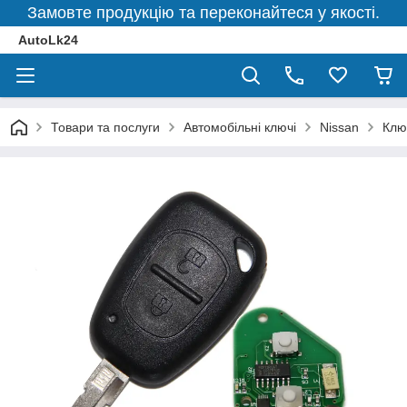
Замовте продукцію та переконайтеся у якості.
AutoLk24
Товари та послуги
Автомобільні ключі
Nissan
Клю