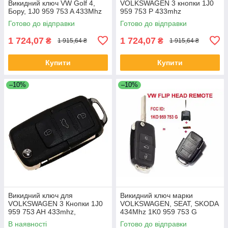
Викидний ключ VW Golf 4,
VOLKSWAGEN 3 кнопки 1J0
Бору, 1J0 959 753 A 433Mhz
959 753 P 433mhz
Готово до відправки
Готово до відправки
1 724,07
1 724,07
₴
₴
1 915,64 ₴
1 915,64 ₴
Купити
Купити
–10%
–10%
Викидний ключ для
Викидний ключ марки
VOLKSWAGEN 3 Кнопки 1J0
VOLKSWAGEN, SEAT, SKODA
959 753 AH 433mhz,
434Mhz 1K0 959 753 G
В наявності
Готово до відправки