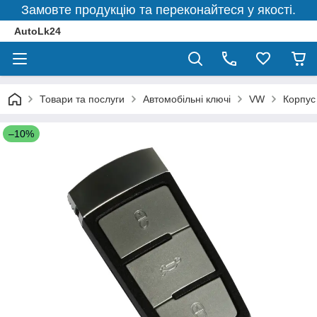
Замовте продукцію та переконайтеся у якості.
AutoLk24
Товари та послуги
Автомобільні ключі
VW
Корпус
–10%