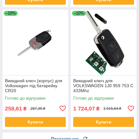
–10%
–10%
Викидний ключ (корпус) для
Викидний ключ для
Volkswagen під батарейку
VOLKSWAGEN 1J0 959 753 C
CR20
433Mhz
Готово до відправки
Готово до відправки
258,61
1 724,07
₴
₴
287,35 ₴
1 915,64 ₴
Купити
Купити
Показати ще