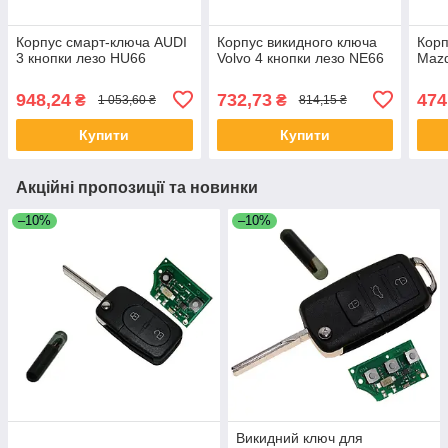
Корпус смарт-ключа AUDI
Корпус викидного ключа
Корп
3 кнопки лезо HU66
Volvo 4 кнопки лезо NE66
Mazd
948,24
732,73
474
₴
₴
1 053,60 ₴
814,15 ₴
Купити
Купити
Акційні пропозиції та новинки
–10%
–10%
Викидний ключ для