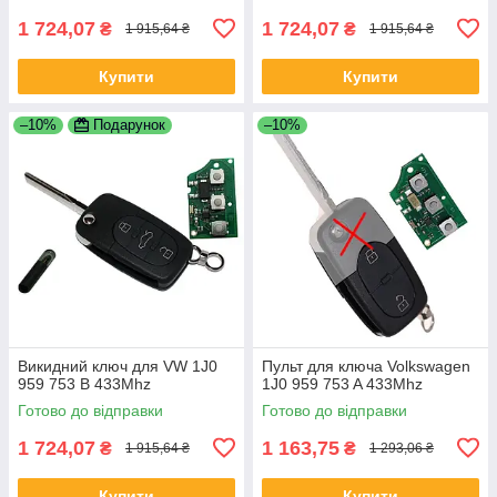
1 724,07
1 724,07
₴
₴
1 915,64 ₴
1 915,64 ₴
Купити
Купити
–10%
Подарунок
–10%
Викидний ключ для VW 1J0
Пульт для ключа Volkswagen
959 753 B 433Mhz
1J0 959 753 A 433Mhz
Готово до відправки
Готово до відправки
1 724,07
1 163,75
₴
₴
1 915,64 ₴
1 293,06 ₴
Купити
Купити