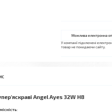
У компанії підключені електро
товар не покидаючи сайту.
упер'яскраві Angel Ayes 32W H8
місність
: