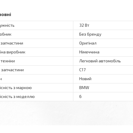
новні
ужність
32 Вт
обник
Без бренду
 запчастини
Оригінал
їна виробник
Німеччина
 техніки
Легковий автомобіль
 запчастини
С17
н
Новий
існість з маркою
BMW
існість з моделлю
6