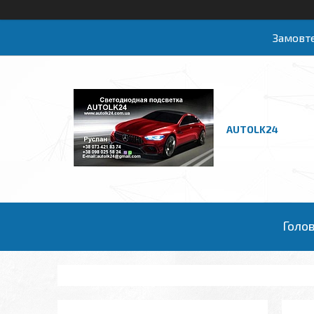
Замовте
AUTOLK24
Голо