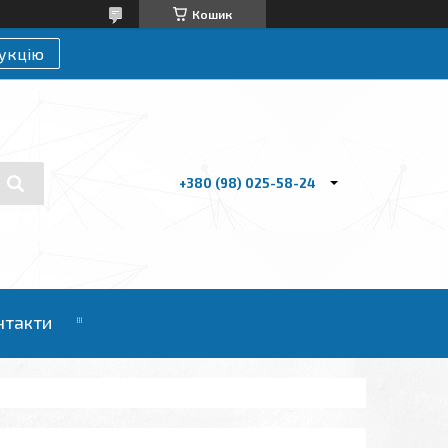
Кошик
укцію
+380 (98) 025-58-24
нтакти