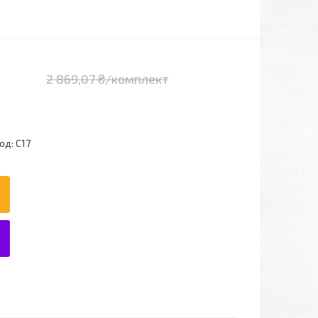
2 869,07 ₴/комплект
од:
С17