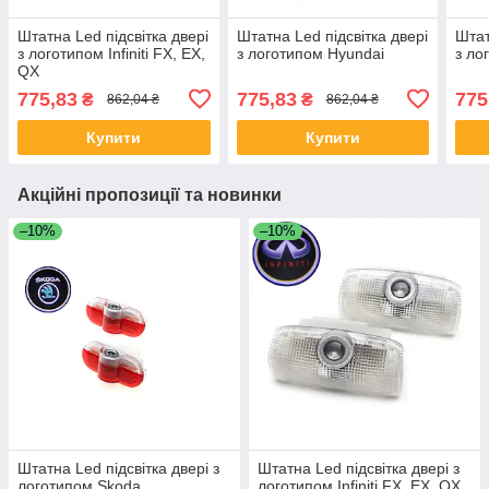
Штатна Led підсвітка двері
Штатна Led підсвітка двері
Штат
з логотипом Infiniti FX, EX,
з логотипом Hyundai
з ло
QX
775,83
775,83
775
₴
₴
862,04 ₴
862,04 ₴
Купити
Купити
Акційні пропозиції та новинки
–10%
–10%
Штатна Led підсвітка двері з
Штатна Led підсвітка двері з
логотипом Skoda
логотипом Infiniti FX, EX, QX