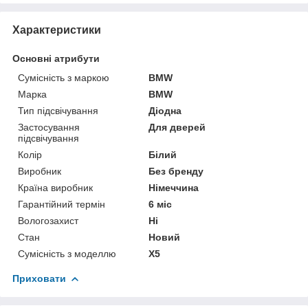
Характеристики
Основні атрибути
Сумісність з маркою
BMW
Марка
BMW
Тип підсвічування
Діодна
Застосування
Для дверей
підсвічування
Колір
Білий
Виробник
Без бренду
Країна виробник
Німеччина
Гарантійний термін
6 міс
Вологозахист
Ні
Стан
Новий
Сумісність з моделлю
X5
Приховати