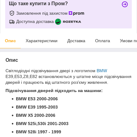
Що таке купити з Пром?
Замовлення під захистом
Доступна доставка
Опис
Характеристики
Доставка
Оплата
Умови п
Опис
Світлодіодні підсвічування двері з логотипом
BMW
Е39,Е53,Z8,E82 встановлюються у штатне місце підсвічування
дверей і працюють від штатного роз'єму живлення.
Підсвічування дверей підходить на машини:
BMW E53 2000-2006
BMW
E39 1995-2003
BMW X5 2000-2006
BMW 525i,530i 2001-2003
BMW 528i 1997 - 1999