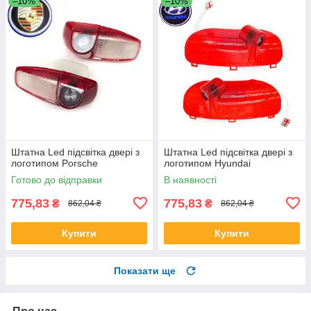
–10%
–10%
Штатна Led підсвітка двері з
Штатна Led підсвітка двері з
логотипом Porsche
логотипом Hyundai
Готово до відправки
В наявності
775,83
775,83
₴
₴
862,04 ₴
862,04 ₴
Купити
Купити
Показати ще