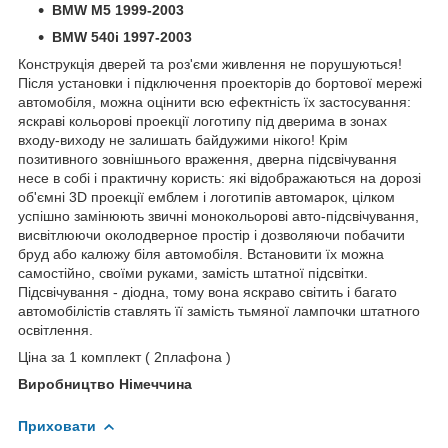
BMW M5 1999-2003
BMW 540i 1997-2003
Конструкція дверей та роз'єми живлення не порушуються!
Після установки і підключення проекторів до бортової мережі
автомобіля, можна оцінити всю ефектність їх застосування:
яскраві кольорові проекції логотипу під дверима в зонах
входу-виходу не залишать байдужими нікого! Крім
позитивного зовнішнього враження, дверна підсвічування
несе в собі і практичну користь: які відображаються на дорозі
об'ємні 3D проекції емблем і логотипів автомарок, цілком
успішно замінюють звичні монокольорові авто-підсвічування,
висвітлюючи околодверное простір і дозволяючи побачити
бруд або калюжу біля автомобіля. Встановити їх можна
самостійно, своїми руками, замість штатної підсвітки.
Підсвічування - діодна, тому вона яскраво світить і багато
автомобілістів ставлять її замість тьмяної лампочки штатного
освітлення.
Ціна за 1 комплект ( 2плафона )
Виробництво Німеччина
Приховати