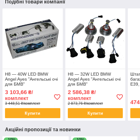
Подібні товари компанії
H8 — 40W LED BMW
H8 — 32W LED BMW
Штат
Angel Ayes "Ангельські очі
Angel Ayes "Ангельські очі
бага
для БМВ"
для БМВ"
E39,
Е88,
3 103,66
2 586,38
₴/
₴/
комплект
комплект
474
3 448,51 ₴/комплект
2 873,76 ₴/комплект
Купити
Купити
Акційні пропозиції та новинки
–10%
–10%