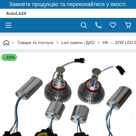
Замовте продукцію та переконайтеся у якості.
AutoLk24
Товари та послуги
Led лампи і ДХО
H8 — 32W LED BM
–10%