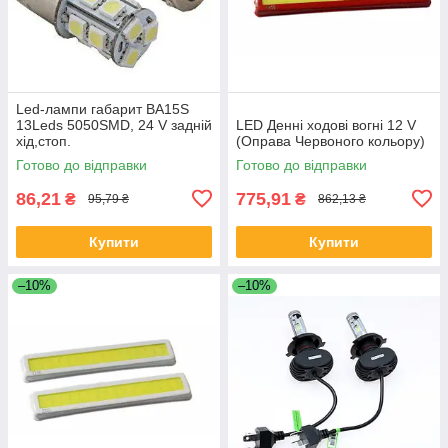
Led-лампи габарит BA15S
13Leds 5050SMD, 24 V задній
LED Денні ходові вогні 12 V
хід,стоп.
(Оправа Червоного кольору)
Готово до відправки
Готово до відправки
86,21
775,91
₴
₴
95,79 ₴
862,13 ₴
Купити
Купити
–10%
–10%