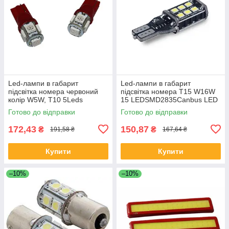
Led-лампи в габарит
Led-лампи в габарит
підсвітка номера червоний
підсвітка номера T15 W16W
колір W5W, Т10 5Leds
15 LEDSMD2835Canbus LED
5050SMD, 12V.
12V.Супер яскраві
Готово до відправки
Готово до відправки
172,43
150,87
₴
₴
191,58 ₴
167,64 ₴
Купити
Купити
–10%
–10%